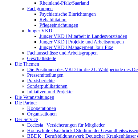
Rheinland-Pfalz/Saarland
Fachgruppen
Psychiatrische Einrichtungen
Rehabilitation
Pflegeeinrichtungen
Junger VKD
Junger VKD | Mitarbeit in Landesvorständen
Junger VKD | Projekte und Arbeitsgruppen
Junger VKD | Management-Jour-Fixe
Fachausschüsse und Arbeitsgruppen
Geschäftsstelle
Die Themen
Die Positionen des VKD für die 21. Wahlperiode des D
Pressemitteilungen
Praxisberichte
Sonderpublikationen
Initiativen und Projekte
Die Veranstaltungen
Die Partner
Kooperationen
Organisationen
Der Service
Ecclesia | Versicherungen für Mitglieder
Hochschule Osnabrück | Studium der Gesundheitswissen
BBDK | Berufsbildungswerk Deutscher Krankenhäuser e