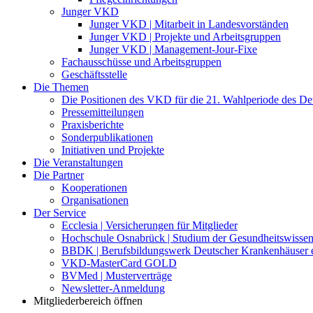
Junger VKD
Junger VKD | Mitarbeit in Landesvorständen
Junger VKD | Projekte und Arbeitsgruppen
Junger VKD | Management-Jour-Fixe
Fachausschüsse und Arbeitsgruppen
Geschäftsstelle
Die Themen
Die Positionen des VKD für die 21. Wahlperiode des D
Pressemitteilungen
Praxisberichte
Sonderpublikationen
Initiativen und Projekte
Die Veranstaltungen
Die Partner
Kooperationen
Organisationen
Der Service
Ecclesia | Versicherungen für Mitglieder
Hochschule Osnabrück | Studium der Gesundheitswissen
BBDK | Berufsbildungswerk Deutscher Krankenhäuser e
VKD-MasterCard GOLD
BVMed | Musterverträge
Newsletter-Anmeldung
Mitgliederbereich öffnen