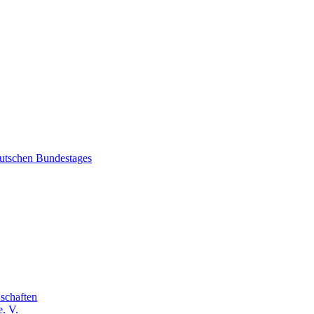
eutschen Bundestages
schaften
. V.