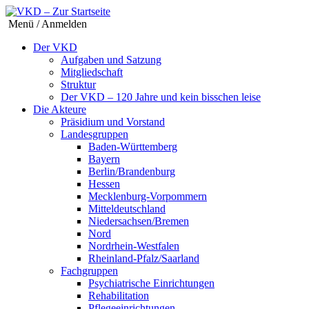
Menü / Anmelden
Der VKD
Aufgaben und Satzung
Mitgliedschaft
Struktur
Der VKD – 120 Jahre und kein bisschen leise
Die Akteure
Präsidium und Vorstand
Landesgruppen
Baden-Württemberg
Bayern
Berlin/Brandenburg
Hessen
Mecklenburg-Vorpommern
Mitteldeutschland
Niedersachsen/Bremen
Nord
Nordrhein-Westfalen
Rheinland-Pfalz/Saarland
Fachgruppen
Psychiatrische Einrichtungen
Rehabilitation
Pflegeeinrichtungen