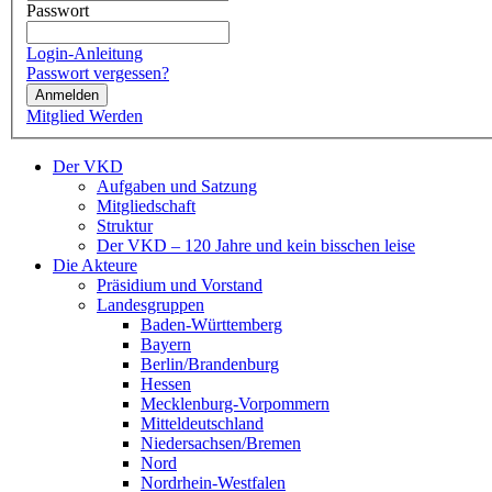
Passwort
Login-Anleitung
Passwort vergessen?
Anmelden
Mitglied Werden
Der VKD
Aufgaben und Satzung
Mitgliedschaft
Struktur
Der VKD – 120 Jahre und kein bisschen leise
Die Akteure
Präsidium und Vorstand
Landesgruppen
Baden-Württemberg
Bayern
Berlin/Brandenburg
Hessen
Mecklenburg-Vorpommern
Mitteldeutschland
Niedersachsen/Bremen
Nord
Nordrhein-Westfalen