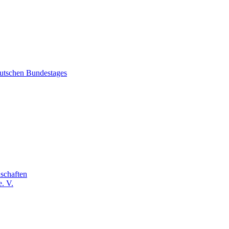
eutschen Bundestages
schaften
. V.