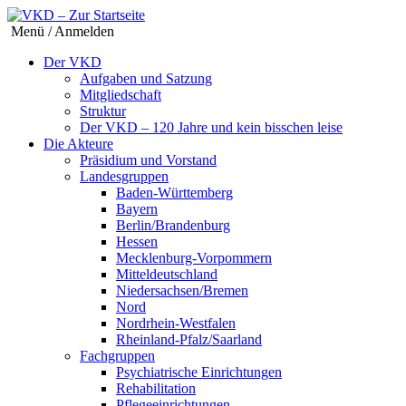
Menü / Anmelden
Der VKD
Aufgaben und Satzung
Mitgliedschaft
Struktur
Der VKD – 120 Jahre und kein bisschen leise
Die Akteure
Präsidium und Vorstand
Landesgruppen
Baden-Württemberg
Bayern
Berlin/Brandenburg
Hessen
Mecklenburg-Vorpommern
Mitteldeutschland
Niedersachsen/Bremen
Nord
Nordrhein-Westfalen
Rheinland-Pfalz/Saarland
Fachgruppen
Psychiatrische Einrichtungen
Rehabilitation
Pflegeeinrichtungen