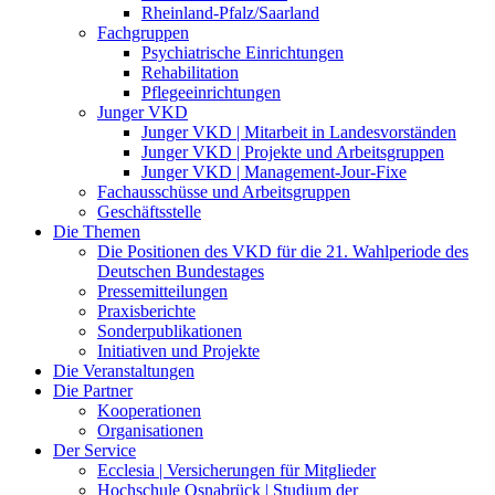
Rheinland-Pfalz/Saarland
Fachgruppen
Psychiatrische Einrichtungen
Rehabilitation
Pflegeeinrichtungen
Junger VKD
Junger VKD | Mitarbeit in Landesvorständen
Junger VKD | Projekte und Arbeitsgruppen
Junger VKD | Management-Jour-Fixe
Fachausschüsse und Arbeitsgruppen
Geschäftsstelle
Die Themen
Die Positionen des VKD für die 21. Wahlperiode des
Deutschen Bundestages
Pressemitteilungen
Praxisberichte
Sonderpublikationen
Initiativen und Projekte
Die Veranstaltungen
Die Partner
Kooperationen
Organisationen
Der Service
Ecclesia | Versicherungen für Mitglieder
Hochschule Osnabrück | Studium der