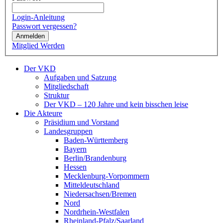
Login-Anleitung
Passwort vergessen?
Anmelden
Mitglied Werden
Der VKD
Aufgaben und Satzung
Mitgliedschaft
Struktur
Der VKD – 120 Jahre und kein bisschen leise
Die Akteure
Präsidium und Vorstand
Landesgruppen
Baden-Württemberg
Bayern
Berlin/Brandenburg
Hessen
Mecklenburg-Vorpommern
Mitteldeutschland
Niedersachsen/Bremen
Nord
Nordrhein-Westfalen
Rheinland-Pfalz/Saarland