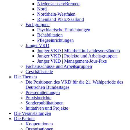
Niedersachsen/Bremen
Nord
Nordrhein-Westfalen
Rheinland-Pfalz/Saarland
Fachgruppen
Psychiatrische Einrichtungen
Rehabilitation
Pflegeeinrichtungen
Junger VKD
Junger VKD | Mitarbeit in Landesvorständen
Junger VKD | Projekte und Arbeitsgruppen
Junger VKD | Management-Jour-Fixe
Fachausschüsse und Arbeitsgruppen
Geschäftsstelle
Die Themen
Die Positionen des VKD für die 21. Wahlperiode des
Deutschen Bundestages
Pressemitteilungen
Praxisberichte
Sonderpublikationen
Initiativen und Projekte
Die Veranstaltungen
Die Partner
Kooperationen
Organisationen