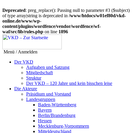
Deprecated
: preg_replace(): Passing null to parameter #3 ($subject)
of type array|string is deprecated in
/www/htdocs/w01ef80d/vkd-
online.de/www/wp-
content/plugins/wordfence/vendor/wordfence/wf-
waf/src/lib/rules.php
on line
1896
Menü / Anmelden
Der VKD
Aufgaben und Satzung
Mitgliedschaft
Struktur
Der VKD – 120 Jahre und kein bisschen leise
Die Akteure
Präsidium und Vorstand
Landesgruppen
Baden-Württemberg
Bayern
Berlin/Brandenburg
Hessen
Mecklenburg-Vorpommern
Mitteldeutschland