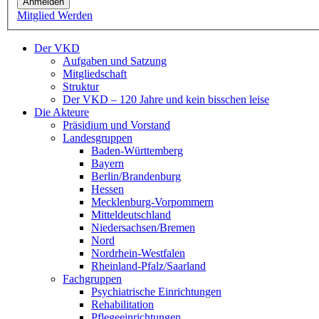
Anmelden
Mitglied Werden
Der VKD
Aufgaben und Satzung
Mitgliedschaft
Struktur
Der VKD – 120 Jahre und kein bisschen leise
Die Akteure
Präsidium und Vorstand
Landesgruppen
Baden-Württemberg
Bayern
Berlin/Brandenburg
Hessen
Mecklenburg-Vorpommern
Mitteldeutschland
Niedersachsen/Bremen
Nord
Nordrhein-Westfalen
Rheinland-Pfalz/Saarland
Fachgruppen
Psychiatrische Einrichtungen
Rehabilitation
Pflegeeinrichtungen