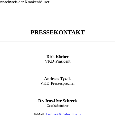
tennachweis der Krankenhäuser.
PRESSEKONTAKT
Dirk Köcher
VKD-Präsident
Andreas Tyzak
VKD-Pressesprecher
Dr. Jens-Uwe Schreck
Geschäftsführer
E-Mail |
j.schreck@vkd-online.de