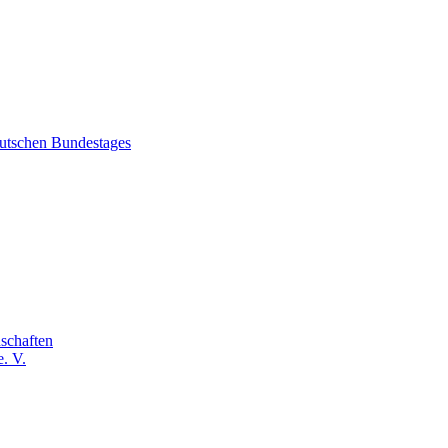
eutschen Bundestages
schaften
. V.