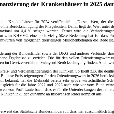
Finanzierung der Krankenhäuser in 2025 da
r die Krankenhäuser für 2024 veröffentlicht. „Diesen Wert, der die
% ohne Berücksichtigung der Pflegekosten. Damit liegt der Wert unter 
5 maximal um 4,41% steigen werden. Ferner wird die Veränderungsr
ssion zum KHVVG eine noch viel größere Bedeutung hat ist, dass Pr
entwürfen von möglichen dreistelligen Millionenbeträgen die Rede ist,
erung der Bundesländer sowie der DKG und anderer Verbände, dass für
hene Ergebnisse zu erzielen. Die für den vollen Orientierungswert 
ollten im Gesetzesverfahren zwingend Berücksichtigung finden. Auch wen
 Preis- und Verdienständerungen der Kliniken. So fließt z.B. die de
.B. diese Preissteigerungen für den Orientierungswert in 2026 berück
in bekannt, hat die Mehrzahl bereits sehr große wirtschaftliche Sch
nsausgleich für die Jahre 2022 und 2023 nach wie vor vom Bund verw
rweis von Prof. Lauterbach, dass es für die Unterdeckungen der Jahre 
 Kliniken inkl. der Zunahme an Insolvenzen leider komplett aus.
eist das Statistische Bundesamt darauf, dass hier ausschließlich Ergeb