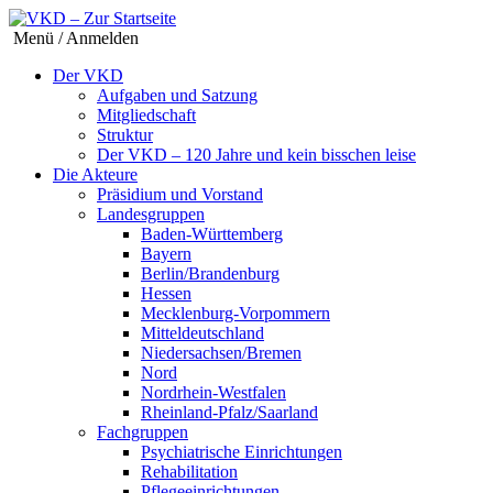
Menü / Anmelden
Der VKD
Aufgaben und Satzung
Mitgliedschaft
Struktur
Der VKD – 120 Jahre und kein bisschen leise
Die Akteure
Präsidium und Vorstand
Landesgruppen
Baden-Württemberg
Bayern
Berlin/Brandenburg
Hessen
Mecklenburg-Vorpommern
Mitteldeutschland
Niedersachsen/Bremen
Nord
Nordrhein-Westfalen
Rheinland-Pfalz/Saarland
Fachgruppen
Psychiatrische Einrichtungen
Rehabilitation
Pflegeeinrichtungen