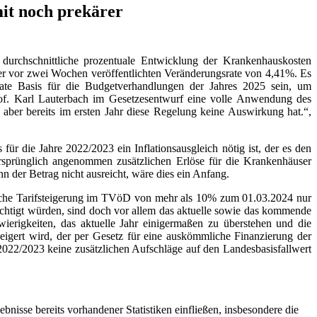
mit noch prekärer
 durchschnittliche prozentuale Entwicklung der Krankenhauskosten
der vor zwei Wochen veröffentlichten Veränderungsrate von 4,41%. Es
ate Basis für die Budgetverhandlungen der Jahres 2025 sein, um
of. Karl Lauterbach im Gesetzesentwurf eine volle Anwendung des
 aber bereits im ersten Jahr diese Regelung keine Auswirkung hat.“,
 die Jahre 2022/2023 ein Inflationsausgleich nötig ist, der es den
ursprünglich angenommen zusätzlichen Erlöse für die Krankenhäuser
n der Betrag nicht ausreicht, wäre dies ein Anfang.
utliche Tarifsteigerung im TVöD von mehr als 10% zum 01.03.2024 nur
sichtigt würden, sind doch vor allem das aktuelle sowie das kommende
wierigkeiten, das aktuelle Jahr einigermaßen zu überstehen und die
eigert wird, der per Gesetz für eine auskömmliche Finanzierung der
2022/2023 keine zusätzlichen Aufschläge auf den Landesbasisfallwert
nisse bereits vorhandener Statistiken einfließen, insbesondere die