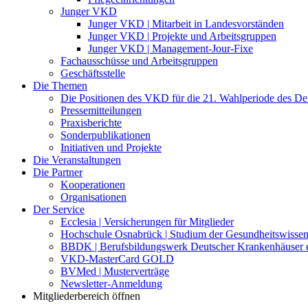
Junger VKD
Junger VKD | Mitarbeit in Landesvorständen
Junger VKD | Projekte und Arbeitsgruppen
Junger VKD | Management-Jour-Fixe
Fachausschüsse und Arbeitsgruppen
Geschäftsstelle
Die Themen
Die Positionen des VKD für die 21. Wahlperiode des D
Pressemitteilungen
Praxisberichte
Sonderpublikationen
Initiativen und Projekte
Die Veranstaltungen
Die Partner
Kooperationen
Organisationen
Der Service
Ecclesia | Versicherungen für Mitglieder
Hochschule Osnabrück | Studium der Gesundheitswissen
BBDK | Berufsbildungswerk Deutscher Krankenhäuser e
VKD-MasterCard GOLD
BVMed | Musterverträge
Newsletter-Anmeldung
Mitgliederbereich öffnen