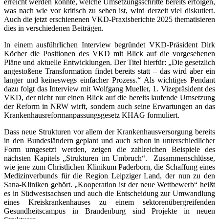
erreicht werden könnte, welche Umsetzungsschritte bereits erfolgen,
was nach wie vor kritisch zu sehen ist, wird derzeit viel diskutiert.
Auch die jetzt erschienenen VKD-Praxisberichte 2025 thematisieren
dies in verschiedenen Beiträgen.
In einem ausführlichen Interview begründet VKD-Präsident Dirk
Köcher die Positionen des VKD mit Blick auf die vorgesehenen
Pläne und aktuelle Entwicklungen. Der Titel hierfür: „Die gesetzlich
angestoßene Transformation findet bereits statt – das wird aber ein
langer und keineswegs einfacher Prozess.“ Als wichtiges Pendant
dazu folgt das Interview mit Wolfgang Mueller, 1. Vizepräsident des
VKD, der nicht nur einen Blick auf die bereits laufende Umsetzung
der Reform in NRW wirft, sondern auch seine Erwartungen an das
Krankenhausreformanpassungsgesetz KHAG formuliert.
Dass neue Strukturen vor allem der Krankenhausversorgung bereits
in den Bundesländern geplant und auch schon in unterschiedlicher
Form umgesetzt werden, zeigen die zahlreichen Beispiele des
nächsten Kapitels „Strukturen im Umbruch“. Zusammenschlüsse,
wie jene zum Christlichen Klinikum Paderborn, die Schaffung eines
Medizinverbunds für die Region Leipziger Land, der nun zu den
Sana-Kliniken gehört. „Kooperation ist der neue Wettbewerb“ heißt
es in Südwestsachsen und auch die Entscheidung zur Umwandlung
eines Kreiskrankenhauses zu einem sektorenübergreifenden
Gesundheitscampus in Brandenburg sind Projekte in neuen