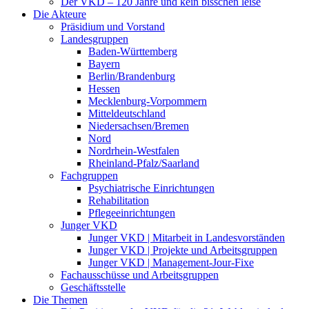
Der VKD – 120 Jahre und kein bisschen leise
Die Akteure
Präsidium und Vorstand
Landesgruppen
Baden-Württemberg
Bayern
Berlin/Brandenburg
Hessen
Mecklenburg-Vorpommern
Mitteldeutschland
Niedersachsen/Bremen
Nord
Nordrhein-Westfalen
Rheinland-Pfalz/Saarland
Fachgruppen
Psychiatrische Einrichtungen
Rehabilitation
Pflegeeinrichtungen
Junger VKD
Junger VKD | Mitarbeit in Landesvorständen
Junger VKD | Projekte und Arbeitsgruppen
Junger VKD | Management-Jour-Fixe
Fachausschüsse und Arbeitsgruppen
Geschäftsstelle
Die Themen