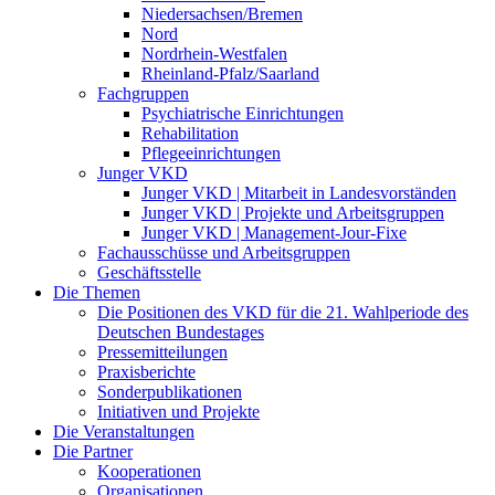
Niedersachsen/Bremen
Nord
Nordrhein-Westfalen
Rheinland-Pfalz/Saarland
Fachgruppen
Psychiatrische Einrichtungen
Rehabilitation
Pflegeeinrichtungen
Junger VKD
Junger VKD | Mitarbeit in Landesvorständen
Junger VKD | Projekte und Arbeitsgruppen
Junger VKD | Management-Jour-Fixe
Fachausschüsse und Arbeitsgruppen
Geschäftsstelle
Die Themen
Die Positionen des VKD für die 21. Wahlperiode des
Deutschen Bundestages
Pressemitteilungen
Praxisberichte
Sonderpublikationen
Initiativen und Projekte
Die Veranstaltungen
Die Partner
Kooperationen
Organisationen