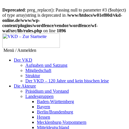
Deprecated
: preg_replace(): Passing null to parameter #3 ($subject)
of type array|string is deprecated in
/www/htdocs/w01ef80d/vkd-
online.de/www/wp-
content/plugins/wordfence/vendor/wordfence/wf-
waf/src/lib/rules.php
on line
1896
Menü / Anmelden
Der VKD
Aufgaben und Satzung
Mitgliedschaft
Struktur
Der VKD – 120 Jahre und kein bisschen leise
Die Akteure
Präsidium und Vorstand
Landesgruppen
Baden-Württemberg
Bayern
Berlin/Brandenburg
Hessen
Mecklenburg-Vorpommern
Mitteldeutschland