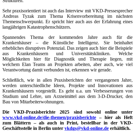
Strukturen.
Sehr praxisorientiert ist auch das Interview mit VKD-Pressesprecher
Andreas Tyzak zum Thema Krisenvorbereitung im nächsten
Themenschwerpunkt. Er spricht hier auch aus der Erfahrung eines
langjährigen Katastrophenschützers.
Spannendes Thema der kommenden Jahre auch für die
Krankenhäuser – die Künstliche Intelligenz. Sie beinhaltet
erhebliches disruptives Potenzial. Das zeigen auch hier die Beispiele
aus Krankenhäusern und Universitätskliniken. Welche
Möglichkeiten hier für Diagnostik und Therapie liegen, mit
welchem Elan Teams an Projekten arbeiten, aber auch, wie viel
Verantwortung damit verbunden ist, erkennen wir gerade.
Schließlich, wie in allen Praxisberichten der vergangenen Jahre,
werden unterschiedliche Ideen, Projekte und Innovationen aus
Krankenhäusern vorgestellt. Es geht u.a. um Verbesserungen von
Studium und Lehre, um Arzneimittel aus dem 3-D-Drucker, den
Bau von Mitarbeiterwohnungen.
Die VKD-Praxisberichte 2025 sind sowohl online unter
www.vkd-online.de/die-themen/praxisberichte
– hier als Heft
zum Blättern – als auch in Print, bestellbar in der VKD-
Geschäftsstelle in Berlin unter
vkdgs@vkd-online.de
erhältlich.