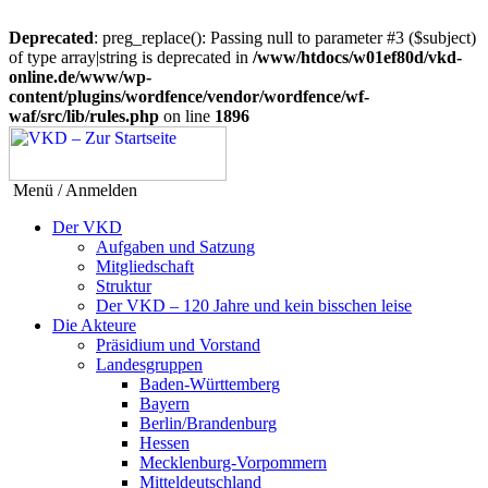
Deprecated
: preg_replace(): Passing null to parameter #3 ($subject)
of type array|string is deprecated in
/www/htdocs/w01ef80d/vkd-
online.de/www/wp-
content/plugins/wordfence/vendor/wordfence/wf-
waf/src/lib/rules.php
on line
1896
Menü / Anmelden
Der VKD
Aufgaben und Satzung
Mitgliedschaft
Struktur
Der VKD – 120 Jahre und kein bisschen leise
Die Akteure
Präsidium und Vorstand
Landesgruppen
Baden-Württemberg
Bayern
Berlin/Brandenburg
Hessen
Mecklenburg-Vorpommern
Mitteldeutschland