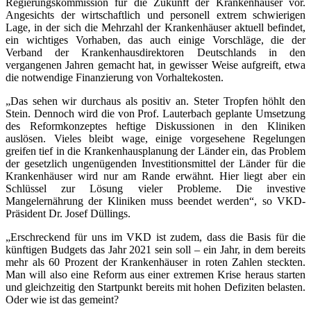
Regierungskommission für die Zukunft der Krankenhäuser vor.
Angesichts der wirtschaftlich und personell extrem schwierigen
Lage, in der sich die Mehrzahl der Krankenhäuser aktuell befindet,
ein wichtiges Vorhaben, das auch einige Vorschläge, die der
Verband der Krankenhausdirektoren Deutschlands in den
vergangenen Jahren gemacht hat, in gewisser Weise aufgreift, etwa
die notwendige Finanzierung von Vorhaltekosten.
„Das sehen wir durchaus als positiv an. Steter Tropfen höhlt den
Stein. Dennoch wird die von Prof. Lauterbach geplante Umsetzung
des Reformkonzeptes heftige Diskussionen in den Kliniken
auslösen. Vieles bleibt wage, einige vorgesehene Regelungen
greifen tief in die Krankenhausplanung der Länder ein, das Problem
der gesetzlich ungenügenden Investitionsmittel der Länder für die
Krankenhäuser wird nur am Rande erwähnt. Hier liegt aber ein
Schlüssel zur Lösung vieler Probleme. Die investive
Mangelernährung der Kliniken muss beendet werden“, so VKD-
Präsident Dr. Josef Düllings.
„Erschreckend für uns im VKD ist zudem, dass die Basis für die
künftigen Budgets das Jahr 2021 sein soll – ein Jahr, in dem bereits
mehr als 60 Prozent der Krankenhäuser in roten Zahlen steckten.
Man will also eine Reform aus einer extremen Krise heraus starten
und gleichzeitig den Startpunkt bereits mit hohen Defiziten belasten.
Oder wie ist das gemeint?