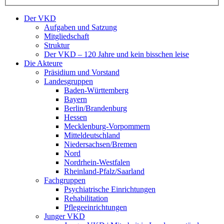
Der VKD
Aufgaben und Satzung
Mitgliedschaft
Struktur
Der VKD – 120 Jahre und kein bisschen leise
Die Akteure
Präsidium und Vorstand
Landesgruppen
Baden-Württemberg
Bayern
Berlin/Brandenburg
Hessen
Mecklenburg-Vorpommern
Mitteldeutschland
Niedersachsen/Bremen
Nord
Nordrhein-Westfalen
Rheinland-Pfalz/Saarland
Fachgruppen
Psychiatrische Einrichtungen
Rehabilitation
Pflegeeinrichtungen
Junger VKD