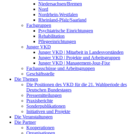
Niedersachsen/Bremen
Nord
Nordrhein-Westfalen
Rheinland-Pfalz/Saarland
Fachgruppen
Psychiatrische Einrichtungen
Rehabilitation
Pflegeeinrichtungen
Junger VKD
Junger VKD | Mitarbeit in Landesvorständen
Junger VKD | Projekte und Arbeitsgruppen
Junger VKD | Management-Jour-Fixe
Fachausschüsse und Arbeitsgruppen
Geschäftsstelle
Die Themen
Die Positionen des VKD für die 21. Wahlperiode des
Deutschen Bundestages
Pressemitteilungen
Praxisberichte
Sonderpublikationen
Initiativen und Projekte
Die Veranstaltungen
Die Partner
Kooperationen
Organisationen