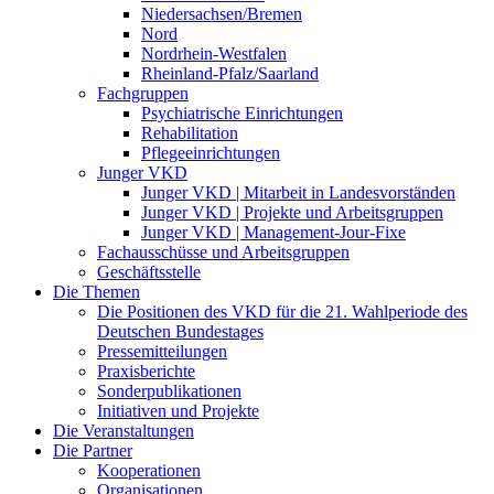
Niedersachsen/Bremen
Nord
Nordrhein-Westfalen
Rheinland-Pfalz/Saarland
Fachgruppen
Psychiatrische Einrichtungen
Rehabilitation
Pflegeeinrichtungen
Junger VKD
Junger VKD | Mitarbeit in Landesvorständen
Junger VKD | Projekte und Arbeitsgruppen
Junger VKD | Management-Jour-Fixe
Fachausschüsse und Arbeitsgruppen
Geschäftsstelle
Die Themen
Die Positionen des VKD für die 21. Wahlperiode des
Deutschen Bundestages
Pressemitteilungen
Praxisberichte
Sonderpublikationen
Initiativen und Projekte
Die Veranstaltungen
Die Partner
Kooperationen
Organisationen