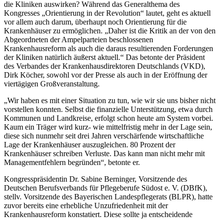
die Kliniken auswirken? Während das Generalthema des
Kongresses „Orientierung in der Revolution“ lautet, geht es aktuell
vor allem auch darum, überhaupt noch Orientierung für die
Krankenhäuser zu ermöglichen. „Daher ist die Kritik an der von den
Abgeordneten der Ampelparteien beschlossenen
Krankenhausreform als auch die daraus resultierenden Forderungen
der Kliniken natürlich äußerst aktuell.“ Das betonte der Präsident
des Verbandes der Krankenhausdirektoren Deutschlands (VKD),
Dirk Köcher, sowohl vor der Presse als auch in der Eröffnung der
viertägigen Großveranstaltung.
„Wir haben es mit einer Situation zu tun, wie wir sie uns bisher nicht
vorstellen konnten. Selbst die finanzielle Unterstützung, etwa durch
Kommunen und Landkreise, erfolgt schon heute am System vorbei.
Kaum ein Träger wird kurz- wie mittelfristig mehr in der Lage sein,
diese sich nunmehr seit drei Jahren verschärfende wirtschaftliche
Lage der Krankenhäuser auszugleichen. 80 Prozent der
Krankenhäuser schreiben Verluste. Das kann man nicht mehr mit
Managementfehlern begründen“, betonte er.
Kongresspräsidentin Dr. Sabine Berninger, Vorsitzende des
Deutschen Berufsverbands für Pflegeberufe Südost e. V. (DBfK),
stellv. Vorsitzende des Bayerischen Landespflegerats (BLPR), hatte
zuvor bereits eine erhebliche Unzufriedenheit mit der
Krankenhausreform konstatiert. Diese sollte ja entscheidende