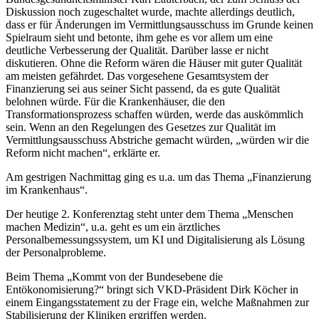
Diskussion noch zugeschaltet wurde, machte allerdings deutlich,
dass er für Änderungen im Vermittlungsausschuss im Grunde keinen
Spielraum sieht und betonte, ihm gehe es vor allem um eine
deutliche Verbesserung der Qualität. Darüber lasse er nicht
diskutieren. Ohne die Reform wären die Häuser mit guter Qualität
am meisten gefährdet. Das vorgesehene Gesamtsystem der
Finanzierung sei aus seiner Sicht passend, da es gute Qualität
belohnen würde. Für die Krankenhäuser, die den
Transformationsprozess schaffen würden, werde das auskömmlich
sein. Wenn an den Regelungen des Gesetzes zur Qualität im
Vermittlungsausschuss Abstriche gemacht würden, „würden wir die
Reform nicht machen“, erklärte er.
Am gestrigen Nachmittag ging es u.a. um das Thema „Finanzierung
im Krankenhaus“.
Der heutige 2. Konferenztag steht unter dem Thema „Menschen
machen Medizin“, u.a. geht es um ein ärztliches
Personalbemessungssystem, um KI und Digitalisierung als Lösung
der Personalprobleme.
Beim Thema „Kommt von der Bundesebene die
Entökonomisierung?“ bringt sich VKD-Präsident Dirk Köcher in
einem Eingangsstatement zu der Frage ein, welche Maßnahmen zur
Stabilisierung der Kliniken ergriffen werden.