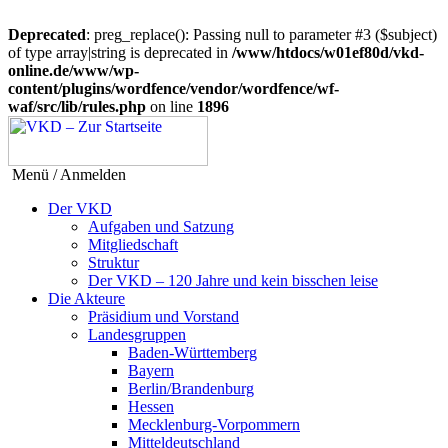
Deprecated
: preg_replace(): Passing null to parameter #3 ($subject)
of type array|string is deprecated in
/www/htdocs/w01ef80d/vkd-
online.de/www/wp-
content/plugins/wordfence/vendor/wordfence/wf-
waf/src/lib/rules.php
on line
1896
Menü / Anmelden
Der VKD
Aufgaben und Satzung
Mitgliedschaft
Struktur
Der VKD – 120 Jahre und kein bisschen leise
Die Akteure
Präsidium und Vorstand
Landesgruppen
Baden-Württemberg
Bayern
Berlin/Brandenburg
Hessen
Mecklenburg-Vorpommern
Mitteldeutschland