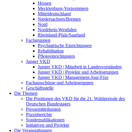
Hessen
Mecklenburg-Vorpommern
Mitteldeutschland
Niedersachsen/Bremen
Nord
Nordrhein-Westfalen
Rheinland-Pfalz/Saarland
Fachgruppen
Psychiatrische Einrichtungen
Rehabilitation
Pflegeeinrichtungen
Junger VKD
Junger VKD | Mitarbeit in Landesvorständen
Junger VKD | Projekte und Arbeitsgruppen
Junger VKD | Management-Jour-Fixe
Fachausschüsse und Arbeitsgruppen
Geschäftsstelle
Die Themen
Die Positionen des VKD für die 21. Wahlperiode des
Deutschen Bundestages
Pressemitteilungen
Praxisberichte
Sonderpublikationen
Initiativen und Projekte
Die Veranstaltungen