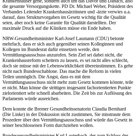
Krankenhäuser gehe, sondern auch um das Davor und Danach, also
die gesamte Versorgungskette. PD Dr. Michael Weber, Präsident des
Verbandes Leitender Krankenhausärztinnen und -ärzte verwies u.a.
darauf, dass Strukturvorgaben im Gesetz wichtig für die Qualität
seien, aber noch keine Garantie für Qualität darstellten. Der
maximale Druck auf die Kliniken müsse ein Ende haben.
NRW-Gesundheitsminister Karl-Josef Laumann (CDU) betonte
mehrfach, dass er sich auch gegenüber seinen Kolleginnen und
Kollegen im Bundesrat dafür einsetzen werde, den
Vermittlungsausschuss anzurufen. Sein Ziel sei dabei nicht, die
Krankenhausreform scheitern zu lassen, es sei nicht alles schlecht,
doch sie müsse mit der Lebenswirklichkeit übereinstimmen. Es gehe
nicht nach Bundesschablone. Das mache die Reform in vielen
Teilen unmöglich. Die Angst, dass es mit dem
Vermittlungsausschuss nicht mehr zum Gesetz kommen könnte, teile
er nicht. Man könne die strittigen insgesamt fachorientierten Punkte
zielorientiert sehr schnell abarbeiten. Die Zeit bis zur Auflösung des
Parlaments würde ausreichen.
Dem konnte die Bremer Gesundheitssenatorin Claudia Bernhard
(Die Linke) in der Diskussion nicht zustimmen, Sie misstraute dem
Prozedere über den Vermittlungsausschuss und würde das Gesetz in
seiner beschlossenen Form durchziehen wollen.
Bundesgesundheitsminister Karl Lauterbach, der zum Schluss der