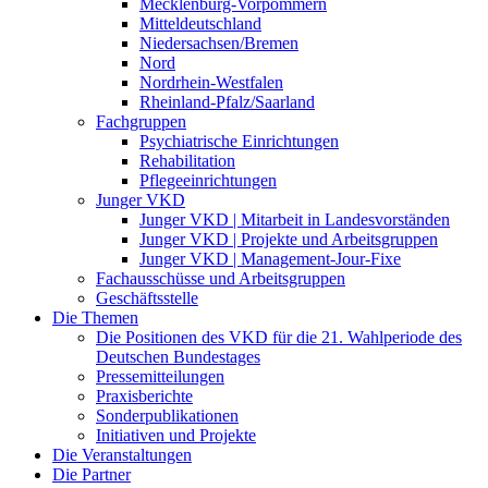
Mecklenburg-Vorpommern
Mitteldeutschland
Niedersachsen/Bremen
Nord
Nordrhein-Westfalen
Rheinland-Pfalz/Saarland
Fachgruppen
Psychiatrische Einrichtungen
Rehabilitation
Pflegeeinrichtungen
Junger VKD
Junger VKD | Mitarbeit in Landesvorständen
Junger VKD | Projekte und Arbeitsgruppen
Junger VKD | Management-Jour-Fixe
Fachausschüsse und Arbeitsgruppen
Geschäftsstelle
Die Themen
Die Positionen des VKD für die 21. Wahlperiode des
Deutschen Bundestages
Pressemitteilungen
Praxisberichte
Sonderpublikationen
Initiativen und Projekte
Die Veranstaltungen
Die Partner