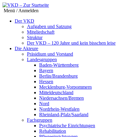
Menü / Anmelden
Der VKD
Aufgaben und Satzung
Mitgliedschaft
Struktur
Der VKD – 120 Jahre und kein bisschen leise
Die Akteure
Präsidium und Vorstand
Landesgruppen
Baden-Württemberg
Bayern
Berlin/Brandenburg
Hessen
Mecklenburg-Vorpommern
Mitteldeutschland
Niedersachsen/Bremen
Nord
Nordrhein-Westfalen
Rheinland-Pfalz/Saarland
Fachgruppen
Psychiatrische Einrichtungen
Rehabilitation
Pflegeeinrichtungen