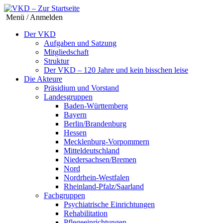
Menü / Anmelden
Der VKD
Aufgaben und Satzung
Mitgliedschaft
Struktur
Der VKD – 120 Jahre und kein bisschen leise
Die Akteure
Präsidium und Vorstand
Landesgruppen
Baden-Württemberg
Bayern
Berlin/Brandenburg
Hessen
Mecklenburg-Vorpommern
Mitteldeutschland
Niedersachsen/Bremen
Nord
Nordrhein-Westfalen
Rheinland-Pfalz/Saarland
Fachgruppen
Psychiatrische Einrichtungen
Rehabilitation
Pflegeeinrichtungen