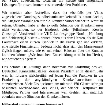
per Video zugeschaltet, forderten wir stabile und langfristige
Lösungen für unsere immer ernster werdenden Probleme.
Wir mussten aber feststellen, dass der ebenfalls per Video
zugeschaltete Bundesgesundheitsminister keinesfalls daran dachte,
die Ausgleichszahlungen für die Krankenhäuser wieder in Kraft zu
setzen. Offenbar habe er die aktuelle Situation der Krankenhäuser
nicht verstanden, so der Eindruck vieler Teilnehmer. Kerstin
Ganskopf, Vorsitzende der VKD-Landesgruppe Nord – Hamburg
und Schleswig-Holstein – sprach ihnen aus dem Herzen, als sie Karl
Lauterbach einen kurzen Einblick in die Praxis gab und erklärte,
eine stabile Finanzierung bedeute nicht, dass sich das Management
täglich fragen müsse, wie es mit seinen Häusern über die Runden
kommen könne. „Wir brauchen Entscheidungen nicht im Herbst,
wir brauchen sie jetzt.“
Das betonte Dr. Düllings dann nochmals zur Eröffnung des 45.
Deutschen Krankenhaustages, dessen Präsident er in diesem Jahr
war. Er forderte gleichzeitig, auf jeden Fall die Praktiker in die
Erarbeitung der angekündigten Krankenhausreform eng
einzubeziehen. Viele Diskussionen am mit rund 150 Gästen sehr gut
besuchten Medica-Stand des VKD, der wieder Treffpunkt für
Mitglieder, Partner und Interessenten war, drehten sich natürlich
ebenfalls um die Situation der Krankenhäuser.
Hilfspaket zugesagt – wann kommt es?