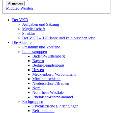
Anmelden
Mitglied Werden
Der VKD
Aufgaben und Satzung
Mitgliedschaft
Struktur
Der VKD – 120 Jahre und kein bisschen leise
Die Akteure
Präsidium und Vorstand
Landesgruppen
Baden-Württemberg
Bayern
Berlin/Brandenburg
Hessen
Mecklenburg-Vorpommern
Mitteldeutschland
Niedersachsen/Bremen
Nord
Nordrhein-Westfalen
Rheinland-Pfalz/Saarland
Fachgruppen
Psychiatrische Einrichtungen
Rehabilitation