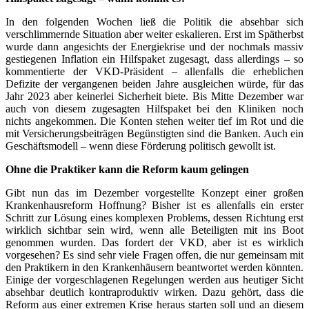
In den folgenden Wochen ließ die Politik die absehbar sich
verschlimmernde Situation aber weiter eskalieren. Erst im Spätherbst
wurde dann angesichts der Energiekrise und der nochmals massiv
gestiegenen Inflation ein Hilfspaket zugesagt, dass allerdings – so
kommentierte der VKD-Präsident – allenfalls die erheblichen
Defizite der vergangenen beiden Jahre ausgleichen würde, für das
Jahr 2023 aber keinerlei Sicherheit biete. Bis Mitte Dezember war
auch von diesem zugesagten Hilfspaket bei den Kliniken noch
nichts angekommen. Die Konten stehen weiter tief im Rot und die
mit Versicherungsbeiträgen Begünstigten sind die Banken. Auch ein
Geschäftsmodell – wenn diese Förderung politisch gewollt ist.
Ohne die Praktiker kann die Reform kaum gelingen
Gibt nun das im Dezember vorgestellte Konzept einer großen
Krankenhausreform Hoffnung? Bisher ist es allenfalls ein erster
Schritt zur Lösung eines komplexen Problems, dessen Richtung erst
wirklich sichtbar sein wird, wenn alle Beteiligten mit ins Boot
genommen wurden. Das fordert der VKD, aber ist es wirklich
vorgesehen? Es sind sehr viele Fragen offen, die nur gemeinsam mit
den Praktikern in den Krankenhäusern beantwortet werden könnten.
Einige der vorgeschlagenen Regelungen werden aus heutiger Sicht
absehbar deutlich kontraproduktiv wirken. Dazu gehört, dass die
Reform aus einer extremen Krise heraus starten soll und an diesem