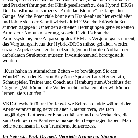
und Praxiserfahrungen der Klinikgesellschaft zu den Hybrid-DRGs.
Der Transformationsprozess „Ambulantisierung“ sei längst im
Gange. Welche Potenziale könne ein Krankenhaus hier erschließen
und lohne sich der Schritt wirtschaftlich? Welche Erlöseinbußen
stünden dagegen? Unter den aktuellen Bedingungen gebe es keinen
Anreiz zur Ambulantisierung, so sein Fazit. Es brauche
Anreizsysteme, eine Anpassung des EBM als Vergütungsinstrument,
das Vergütungsniveau der Hybrid-DRGs müsse gehalten werden,
soziale Aspekte seien zu berücksichtigen und für den Aufbau der
ambulanten Strukturen müssten Investitionsmittel bereitgestellt
werden.
„Kurs halten in stürmischen Zeiten – so bewältigen Sie den
Wandel“, war der Rat von Key Note Speaker Lutz Herkenrath,
Schauspieler, Trainer und Coach aus Hamburg zum Abschluss der
Tagung. „Wir können die Wellen nicht aufhalten, aber wir können
lernen, sie zu surfen.“
VKD-Geschäftsführer Dr. Jens-Uwe Schreck dankte während der
Abendveranstaltung herzlich allen Unterstützern, vielfach
langjährigen Partnern der Krankenhäuser und des Verbandes, die
zum Gelingen der Konferenz maßgeblich beigetragen haben. Man
gehe gemeinsam in den Transformationsprozess.
Im Foto v.l.: Prof. Dr. med. Henriette Neumeyer, Simone