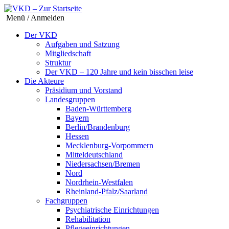
Menü / Anmelden
Der VKD
Aufgaben und Satzung
Mitgliedschaft
Struktur
Der VKD – 120 Jahre und kein bisschen leise
Die Akteure
Präsidium und Vorstand
Landesgruppen
Baden-Württemberg
Bayern
Berlin/Brandenburg
Hessen
Mecklenburg-Vorpommern
Mitteldeutschland
Niedersachsen/Bremen
Nord
Nordrhein-Westfalen
Rheinland-Pfalz/Saarland
Fachgruppen
Psychiatrische Einrichtungen
Rehabilitation
Pflegeeinrichtungen