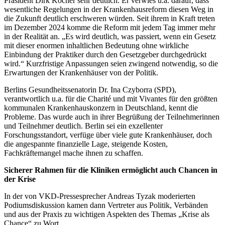
Präsident Dirk Köcher sehr deutlich. Er verwies u.a. darauf, dass
wesentliche Regelungen in der Krankenhausreform diesen Weg in
die Zukunft deutlich erschweren würden. Seit ihrem in Kraft treten
im Dezember 2024 komme die Reform mit jedem Tag immer mehr
in der Realität an. „Es wird deutlich, was passiert, wenn ein Gesetz
mit dieser enormen inhaltlichen Bedeutung ohne wirkliche
Einbindung der Praktiker durch den Gesetzgeber durchgedrückt
wird.“ Kurzfristige Anpassungen seien zwingend notwendig, so die
Erwartungen der Krankenhäuser von der Politik.
Berlins Gesundheitssenatorin Dr. Ina Czyborra (SPD),
verantwortlich u.a. für die Charité und mit Vivantes für den größten
kommunalen Krankenhauskonzern in Deutschland, kennt die
Probleme. Das wurde auch in ihrer Begrüßung der Teilnehmerinnen
und Teilnehmer deutlich. Berlin sei ein exzellenter
Forschungsstandort, verfüge über viele gute Krankenhäuser, doch
die angespannte finanzielle Lage, steigende Kosten,
Fachkräftemangel mache ihnen zu schaffen.
Sicherer Rahmen für die Kliniken ermöglicht auch Chancen in
der Krise
In der von VKD-Pressesprecher Andreas Tyzak moderierten
Podiumsdiskussion kamen dann Vertreter aus Politik, Verbänden
und aus der Praxis zu wichtigen Aspekten des Themas „Krise als
Chance“ zu Wort.