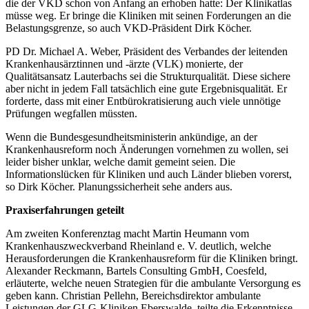
die der VKD schon von Anfang an erhoben hatte: Der Klinikatlas
müsse weg. Er bringe die Kliniken mit seinen Forderungen an die
Belastungsgrenze, so auch VKD-Präsident Dirk Köcher.
PD Dr. Michael A. Weber, Präsident des Verbandes der leitenden
Krankenhausärztinnen und -ärzte (VLK) monierte, der
Qualitätsansatz Lauterbachs sei die Strukturqualität. Diese sichere
aber nicht in jedem Fall tatsächlich eine gute Ergebnisqualität. Er
forderte, dass mit einer Entbürokratisierung auch viele unnötige
Prüfungen wegfallen müssten.
Wenn die Bundesgesundheitsministerin ankündige, an der
Krankenhausreform noch Änderungen vornehmen zu wollen, sei
leider bisher unklar, welche damit gemeint seien. Die
Informationslücken für Kliniken und auch Länder blieben vorerst,
so Dirk Köcher. Planungssicherheit sehe anders aus.
Praxiserfahrungen geteilt
Am zweiten Konferenztag macht Martin Heumann vom
Krankenhauszweckverband Rheinland e. V. deutlich, welche
Herausforderungen die Krankenhausreform für die Kliniken bringt.
Alexander Reckmann, Bartels Consulting GmbH, Coesfeld,
erläuterte, welche neuen Strategien für die ambulante Versorgung es
geben kann. Christian Pellehn, Bereichsdirektor ambulante
Leistungen der GLG-Kliniken Eberswalde, teilte die Erkenntnisse