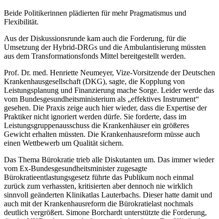
Beide Politikerinnen plädierten für mehr Pragmatismus und
Flexibilität.
Aus der Diskussionsrunde kam auch die Forderung, für die
Umsetzung der Hybrid-DRGs und die Ambulantisierung müssten
aus dem Transformationsfonds Mittel bereitgestellt werden.
Prof. Dr. med. Henriette Neumeyer, Vize-Vorsitzende der Deutschen
Krankenhausgesellschaft (DKG), sagte, die Kopplung von
Leistungsplanung und Finanzierung mache Sorge. Leider werde das
vom Bundesgesundheitsministerium als „effektives Instrument“
gesehen. Die Praxis zeige auch hier wieder, dass die Expertise der
Praktiker nicht ignoriert werden dürfe. Sie forderte, dass im
Leistungsgruppenausschuss die Krankenhäuser ein größeres
Gewicht erhalten müssten. Die Krankenhausreform müsse auch
einen Wettbewerb um Qualität sichern.
Das Thema Bürokratie trieb alle Diskutanten um. Das immer wieder
vom Ex-Bundesgesundheitsminister zugesagte
Bürokratieentlastungsgesetz führte das Publikum noch einmal
zurück zum verhassten, kritisierten aber dennoch nie wirklich
sinnvoll geänderten Klinikatlas Lauterbachs. Dieser hatte damit und
auch mit der Krankenhausreform die Bürokratielast nochmals
deutlich vergrößert. Simone Borchardt unterstützte die Forderung,