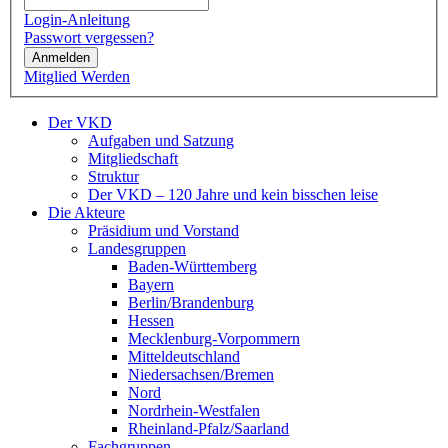
Login-Anleitung
Passwort vergessen?
Anmelden
Mitglied Werden
Der VKD
Aufgaben und Satzung
Mitgliedschaft
Struktur
Der VKD – 120 Jahre und kein bisschen leise
Die Akteure
Präsidium und Vorstand
Landesgruppen
Baden-Württemberg
Bayern
Berlin/Brandenburg
Hessen
Mecklenburg-Vorpommern
Mitteldeutschland
Niedersachsen/Bremen
Nord
Nordrhein-Westfalen
Rheinland-Pfalz/Saarland
Fachgruppen