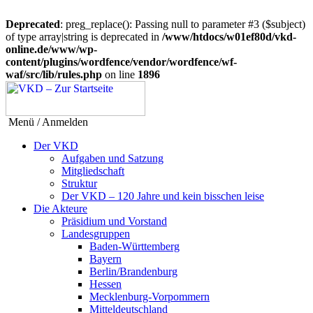
Deprecated
: preg_replace(): Passing null to parameter #3 ($subject)
of type array|string is deprecated in
/www/htdocs/w01ef80d/vkd-
online.de/www/wp-
content/plugins/wordfence/vendor/wordfence/wf-
waf/src/lib/rules.php
on line
1896
Menü / Anmelden
Der VKD
Aufgaben und Satzung
Mitgliedschaft
Struktur
Der VKD – 120 Jahre und kein bisschen leise
Die Akteure
Präsidium und Vorstand
Landesgruppen
Baden-Württemberg
Bayern
Berlin/Brandenburg
Hessen
Mecklenburg-Vorpommern
Mitteldeutschland