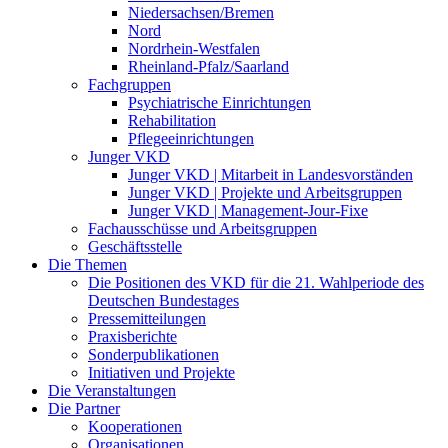
Niedersachsen/Bremen
Nord
Nordrhein-Westfalen
Rheinland-Pfalz/Saarland
Fachgruppen
Psychiatrische Einrichtungen
Rehabilitation
Pflegeeinrichtungen
Junger VKD
Junger VKD | Mitarbeit in Landesvorständen
Junger VKD | Projekte und Arbeitsgruppen
Junger VKD | Management-Jour-Fixe
Fachausschüsse und Arbeitsgruppen
Geschäftsstelle
Die Themen
Die Positionen des VKD für die 21. Wahlperiode des
Deutschen Bundestages
Pressemitteilungen
Praxisberichte
Sonderpublikationen
Initiativen und Projekte
Die Veranstaltungen
Die Partner
Kooperationen
Organisationen