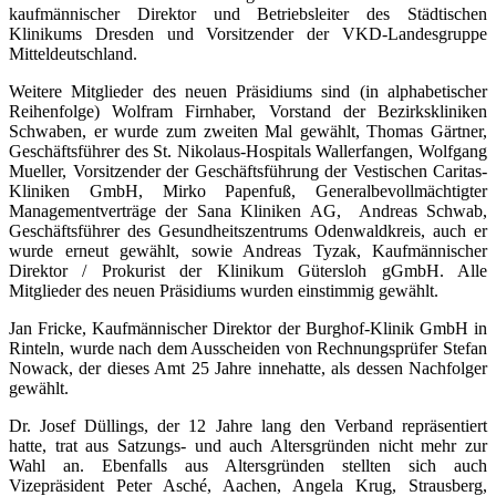
kaufmännischer Direktor und Betriebsleiter des Städtischen
Klinikums Dresden und Vorsitzender der VKD-Landesgruppe
Mitteldeutschland.
Weitere Mitglieder des neuen Präsidiums sind (in alphabetischer
Reihenfolge) Wolfram Firnhaber, Vorstand der Bezirkskliniken
Schwaben, er wurde zum zweiten Mal gewählt, Thomas Gärtner,
Geschäftsführer des St. Nikolaus-Hospitals Wallerfangen, Wolfgang
Mueller, Vorsitzender der Geschäftsführung der Vestischen Caritas-
Kliniken GmbH, Mirko Papenfuß, Generalbevollmächtigter
Managementverträge der Sana Kliniken AG, Andreas Schwab,
Geschäftsführer des Gesundheitszentrums Odenwaldkreis, auch er
wurde erneut gewählt, sowie Andreas Tyzak, Kaufmännischer
Direktor / Prokurist der Klinikum Gütersloh gGmbH. Alle
Mitglieder des neuen Präsidiums wurden einstimmig gewählt.
Jan Fricke, Kaufmännischer Direktor der Burghof-Klinik GmbH in
Rinteln, wurde nach dem Ausscheiden von Rechnungsprüfer Stefan
Nowack, der dieses Amt 25 Jahre innehatte, als dessen Nachfolger
gewählt.
Dr. Josef Düllings, der 12 Jahre lang den Verband repräsentiert
hatte, trat aus Satzungs- und auch Altersgründen nicht mehr zur
Wahl an. Ebenfalls aus Altersgründen stellten sich auch
Vizepräsident Peter Asché, Aachen, Angela Krug, Strausberg,