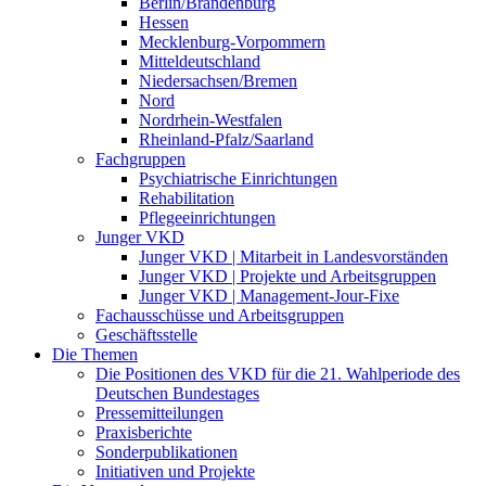
Berlin/Brandenburg
Hessen
Mecklenburg-Vorpommern
Mitteldeutschland
Niedersachsen/Bremen
Nord
Nordrhein-Westfalen
Rheinland-Pfalz/Saarland
Fachgruppen
Psychiatrische Einrichtungen
Rehabilitation
Pflegeeinrichtungen
Junger VKD
Junger VKD | Mitarbeit in Landesvorständen
Junger VKD | Projekte und Arbeitsgruppen
Junger VKD | Management-Jour-Fixe
Fachausschüsse und Arbeitsgruppen
Geschäftsstelle
Die Themen
Die Positionen des VKD für die 21. Wahlperiode des
Deutschen Bundestages
Pressemitteilungen
Praxisberichte
Sonderpublikationen
Initiativen und Projekte