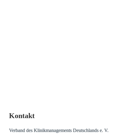
Andreas Tyzak
VKD-Pressesprecher
a.tyzak@vkd-online.de
Dr. Jens-Uwe Schreck
Geschäftsführer
E-Mail |
j.schreck@vkd-online.de
Telefon |+49 30 288859 14
Kontakt
Verband des Klinikmanagements Deutschlands e. V.