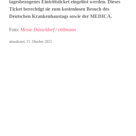
tagesbezogenes Eintrittsticket eingelöst werden. Dieses
Ticket berechtigt sie zum kostenlosen Besuch des
Deutschen Krankenhaustags sowie der MEDICA.
Foto:
Messe Düsseldorf / ctillmann
aktualisiert:
15. Oktober 2025
PRESSEKONTAKT
Dirk Köcher
VKD-Präsident
E-Mail |
d.koecher@vkd-online.de