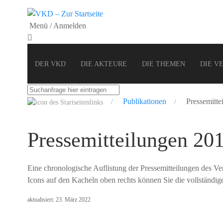
Menü / Anmelden
DER VKD
DIE AKTEURE
DIE THEMEN
DIE V
Suchbegriff
eingeben
Publikationen
Pressemitte
Pressemitteilungen 20
Eine chronologische Auflistung der Pressemitteilungen des Ve
Icons auf den Kacheln oben rechts können Sie die vollständig
aktualisiert:
23. März 2022