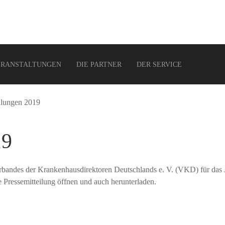
ERANSTALTUNGEN
DIE PARTNER
DER SERVICE
ilungen 2019
19
rbandes der Krankenhausdirektoren Deutschlands e. V. (VKD) für das J
e Pressemitteilung öffnen und auch herunterladen.