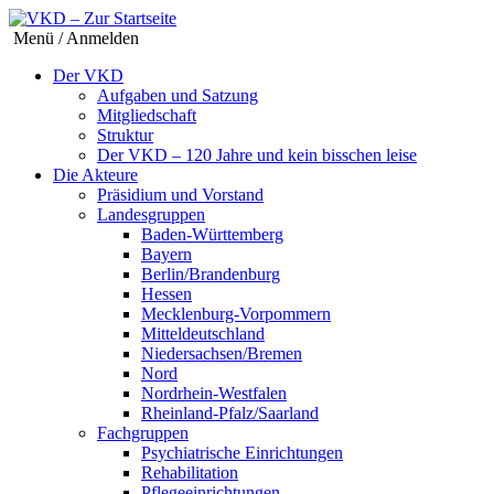
Menü / Anmelden
Der VKD
Aufgaben und Satzung
Mitgliedschaft
Struktur
Der VKD – 120 Jahre und kein bisschen leise
Die Akteure
Präsidium und Vorstand
Landesgruppen
Baden-Württemberg
Bayern
Berlin/Brandenburg
Hessen
Mecklenburg-Vorpommern
Mitteldeutschland
Niedersachsen/Bremen
Nord
Nordrhein-Westfalen
Rheinland-Pfalz/Saarland
Fachgruppen
Psychiatrische Einrichtungen
Rehabilitation
Pflegeeinrichtungen