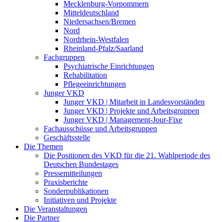
Mecklenburg-Vorpommern
Mitteldeutschland
Niedersachsen/Bremen
Nord
Nordrhein-Westfalen
Rheinland-Pfalz/Saarland
Fachgruppen
Psychiatrische Einrichtungen
Rehabilitation
Pflegeeinrichtungen
Junger VKD
Junger VKD | Mitarbeit in Landesvorständen
Junger VKD | Projekte und Arbeitsgruppen
Junger VKD | Management-Jour-Fixe
Fachausschüsse und Arbeitsgruppen
Geschäftsstelle
Die Themen
Die Positionen des VKD für die 21. Wahlperiode des
Deutschen Bundestages
Pressemitteilungen
Praxisberichte
Sonderpublikationen
Initiativen und Projekte
Die Veranstaltungen
Die Partner