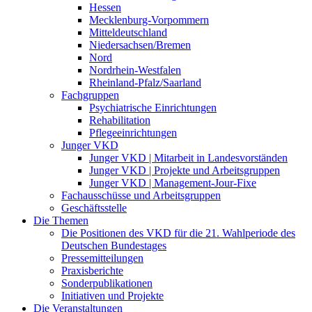
Hessen
Mecklenburg-Vorpommern
Mitteldeutschland
Niedersachsen/Bremen
Nord
Nordrhein-Westfalen
Rheinland-Pfalz/Saarland
Fachgruppen
Psychiatrische Einrichtungen
Rehabilitation
Pflegeeinrichtungen
Junger VKD
Junger VKD | Mitarbeit in Landesvorständen
Junger VKD | Projekte und Arbeitsgruppen
Junger VKD | Management-Jour-Fixe
Fachausschüsse und Arbeitsgruppen
Geschäftsstelle
Die Themen
Die Positionen des VKD für die 21. Wahlperiode des
Deutschen Bundestages
Pressemitteilungen
Praxisberichte
Sonderpublikationen
Initiativen und Projekte
Die Veranstaltungen