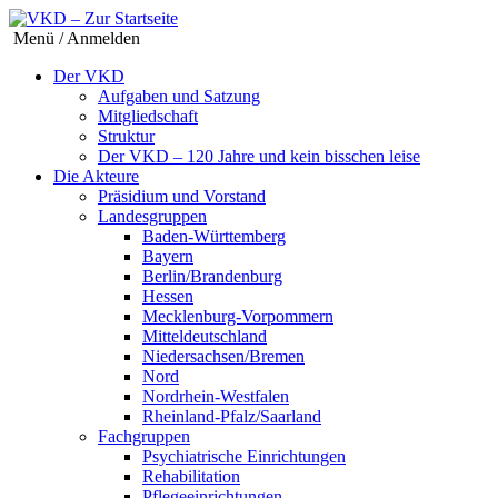
Menü / Anmelden
Der VKD
Aufgaben und Satzung
Mitgliedschaft
Struktur
Der VKD – 120 Jahre und kein bisschen leise
Die Akteure
Präsidium und Vorstand
Landesgruppen
Baden-Württemberg
Bayern
Berlin/Brandenburg
Hessen
Mecklenburg-Vorpommern
Mitteldeutschland
Niedersachsen/Bremen
Nord
Nordrhein-Westfalen
Rheinland-Pfalz/Saarland
Fachgruppen
Psychiatrische Einrichtungen
Rehabilitation
Pflegeeinrichtungen