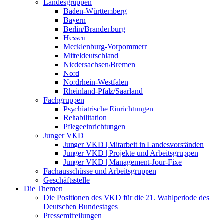
Landesgruppen
Baden-Württemberg
Bayern
Berlin/Brandenburg
Hessen
Mecklenburg-Vorpommern
Mitteldeutschland
Niedersachsen/Bremen
Nord
Nordrhein-Westfalen
Rheinland-Pfalz/Saarland
Fachgruppen
Psychiatrische Einrichtungen
Rehabilitation
Pflegeeinrichtungen
Junger VKD
Junger VKD | Mitarbeit in Landesvorständen
Junger VKD | Projekte und Arbeitsgruppen
Junger VKD | Management-Jour-Fixe
Fachausschüsse und Arbeitsgruppen
Geschäftsstelle
Die Themen
Die Positionen des VKD für die 21. Wahlperiode des
Deutschen Bundestages
Pressemitteilungen