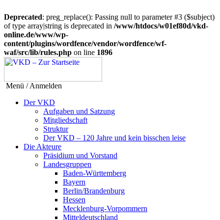
Deprecated
: preg_replace(): Passing null to parameter #3 ($subject)
of type array|string is deprecated in
/www/htdocs/w01ef80d/vkd-
online.de/www/wp-
content/plugins/wordfence/vendor/wordfence/wf-
waf/src/lib/rules.php
on line
1896
Menü / Anmelden
Der VKD
Aufgaben und Satzung
Mitgliedschaft
Struktur
Der VKD – 120 Jahre und kein bisschen leise
Die Akteure
Präsidium und Vorstand
Landesgruppen
Baden-Württemberg
Bayern
Berlin/Brandenburg
Hessen
Mecklenburg-Vorpommern
Mitteldeutschland