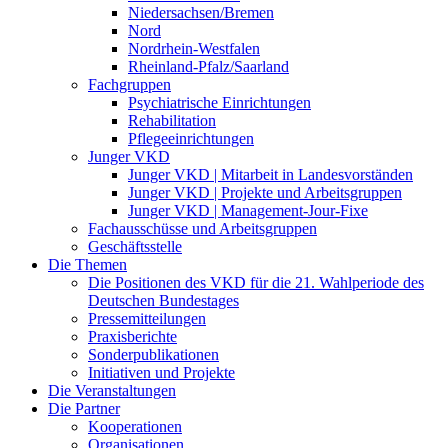
Niedersachsen/Bremen
Nord
Nordrhein-Westfalen
Rheinland-Pfalz/Saarland
Fachgruppen
Psychiatrische Einrichtungen
Rehabilitation
Pflegeeinrichtungen
Junger VKD
Junger VKD | Mitarbeit in Landesvorständen
Junger VKD | Projekte und Arbeitsgruppen
Junger VKD | Management-Jour-Fixe
Fachausschüsse und Arbeitsgruppen
Geschäftsstelle
Die Themen
Die Positionen des VKD für die 21. Wahlperiode des
Deutschen Bundestages
Pressemitteilungen
Praxisberichte
Sonderpublikationen
Initiativen und Projekte
Die Veranstaltungen
Die Partner
Kooperationen
Organisationen