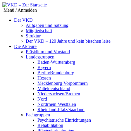
Menü / Anmelden
Der VKD
Aufgaben und Satzung
Mitgliedschaft
Struktur
Der VKD – 120 Jahre und kein bisschen leise
Die Akteure
Präsidium und Vorstand
Landesgruppen
Baden-Württemberg
Bayern
Berlin/Brandenburg
Hessen
Mecklenburg-Vorpommern
Mitteldeutschland
Niedersachsen/Bremen
Nord
Nordrhein-Westfalen
Rheinland-Pfalz/Saarland
Fachgruppen
Psychiatrische Einrichtungen
Rehabilitation
Pflegeeinrichtungen