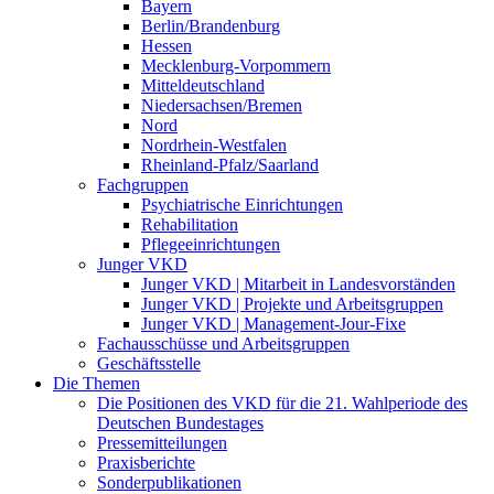
Bayern
Berlin/Brandenburg
Hessen
Mecklenburg-Vorpommern
Mitteldeutschland
Niedersachsen/Bremen
Nord
Nordrhein-Westfalen
Rheinland-Pfalz/Saarland
Fachgruppen
Psychiatrische Einrichtungen
Rehabilitation
Pflegeeinrichtungen
Junger VKD
Junger VKD | Mitarbeit in Landesvorständen
Junger VKD | Projekte und Arbeitsgruppen
Junger VKD | Management-Jour-Fixe
Fachausschüsse und Arbeitsgruppen
Geschäftsstelle
Die Themen
Die Positionen des VKD für die 21. Wahlperiode des
Deutschen Bundestages
Pressemitteilungen
Praxisberichte
Sonderpublikationen