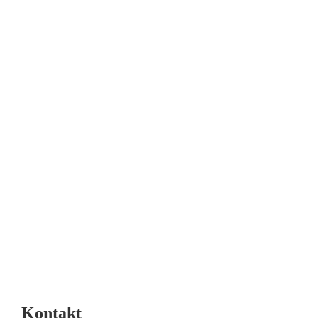
IMPRESSIONEN
Fotos | axentis/Lopata
Kontakt