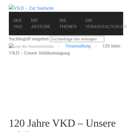
DER
DIE
DIE
DIE
VKD
AKTEURE
THEMEN
VERANSTALTUNGEN
Suchbegriff eingeben
Veranstaltung
120 Jahre
VKD – Unsere Jubiläumstagung
120 Jahre VKD – Unsere