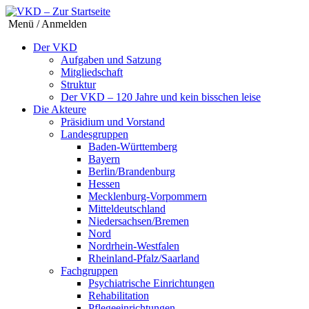
Menü / Anmelden
Der VKD
Aufgaben und Satzung
Mitgliedschaft
Struktur
Der VKD – 120 Jahre und kein bisschen leise
Die Akteure
Präsidium und Vorstand
Landesgruppen
Baden-Württemberg
Bayern
Berlin/Brandenburg
Hessen
Mecklenburg-Vorpommern
Mitteldeutschland
Niedersachsen/Bremen
Nord
Nordrhein-Westfalen
Rheinland-Pfalz/Saarland
Fachgruppen
Psychiatrische Einrichtungen
Rehabilitation
Pflegeeinrichtungen