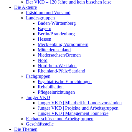
Der VKD – 120 Jahre und kein bisschen leise
Die Akteure
Präsidium und Vorstand
Landesgruppen
Baden-Württemberg
Bayern
Berlin/Brandenburg
Hessen
Mecklenburg-Vorpommern
Mitteldeutschland
Niedersachsen/Bremen
Nord
Nordrhein-Westfalen
Rheinland-Pfalz/Saarland
Fachgruppen
Psychiatrische Einrichtungen
Rehabilitation
Pflegeeinrichtungen
Junger VKD
Junger VKD | Mitarbeit in Landesvorständen
Junger VKD | Projekte und Arbeitsgruppen
Junger VKD | Management-Jour-Fixe
Fachausschüsse und Arbeitsgruppen
Geschäftsstelle
Die Themen