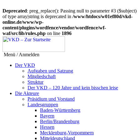
Deprecated
: preg_replace(): Passing null to parameter #3 ($subject)
of type array|string is deprecated in
/www/htdocs/w01ef80d/vkd-
online.de/www/wp-
content/plugins/wordfence/vendor/wordfence/wf-
waf/src/lib/rules.php
on line
1896
Menü / Anmelden
Der VKD
Aufgaben und Satzung
Mitgliedschaft
Struktur
Der VKD – 120 Jahre und kein bisschen leise
Die Akteure
Präsidium und Vorstand
Landesgruppen
Baden-Württemberg
Bayern
Berlin/Brandenburg
Hessen
Mecklenburg-Vorpommern
Mitteldeutschland