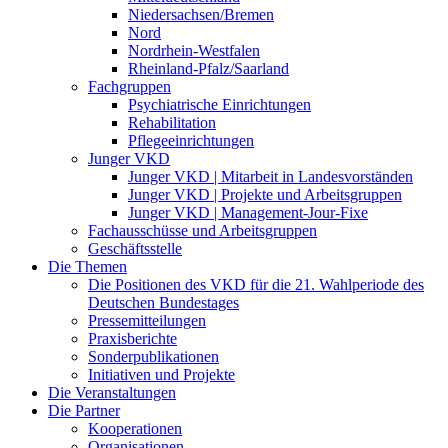
Niedersachsen/Bremen
Nord
Nordrhein-Westfalen
Rheinland-Pfalz/Saarland
Fachgruppen
Psychiatrische Einrichtungen
Rehabilitation
Pflegeeinrichtungen
Junger VKD
Junger VKD | Mitarbeit in Landesvorständen
Junger VKD | Projekte und Arbeitsgruppen
Junger VKD | Management-Jour-Fixe
Fachausschüsse und Arbeitsgruppen
Geschäftsstelle
Die Themen
Die Positionen des VKD für die 21. Wahlperiode des
Deutschen Bundestages
Pressemitteilungen
Praxisberichte
Sonderpublikationen
Initiativen und Projekte
Die Veranstaltungen
Die Partner
Kooperationen
Organisationen