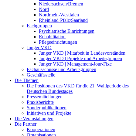
Niedersachsen/Bremen
Nord
Nordrhein-Westfalen
Rheinland-Pfalz/Saarland
Fachgruppen
Psychiatrische Einrichtungen
Rehabilitation
Pflegeeinrichtungen
Junger VKD
Junger VKD | Mitarbeit in Landesvorständen
Junger VKD | Projekte und Arbeitsgruppen
Junger VKD | Management-Jour-Fixe
Fachausschüsse und Arbeitsgruppen
Geschäftsstelle
Die Themen
Die Positionen des VKD für die 21. Wahlperiode des
Deutschen Bundestages
Pressemitteilungen
Praxisberichte
Sonderpublikationen
Initiativen und Projekte
Die Veranstaltungen
Die Partner
Kooperationen
Organisationen