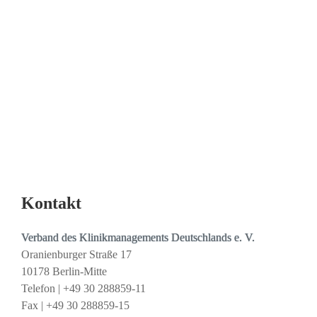
Kristine Mehlitz
E-Mail |
k.mehlitz@khmol.de
Tel. | 03341 52 22888
Susanne Behring
E-Mail |
Susanne.Behring@glg-mbh.de
Tel. | 03334 69 1620
Kontakt
Verband des Klinikmanagements Deutschlands e. V.
Oranienburger Straße 17
10178 Berlin-Mitte
Telefon | +49 30 288859-11
Fax | +49 30 288859-15