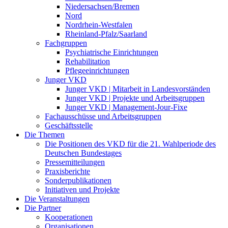
Niedersachsen/Bremen
Nord
Nordrhein-Westfalen
Rheinland-Pfalz/Saarland
Fachgruppen
Psychiatrische Einrichtungen
Rehabilitation
Pflegeeinrichtungen
Junger VKD
Junger VKD | Mitarbeit in Landesvorständen
Junger VKD | Projekte und Arbeitsgruppen
Junger VKD | Management-Jour-Fixe
Fachausschüsse und Arbeitsgruppen
Geschäftsstelle
Die Themen
Die Positionen des VKD für die 21. Wahlperiode des
Deutschen Bundestages
Pressemitteilungen
Praxisberichte
Sonderpublikationen
Initiativen und Projekte
Die Veranstaltungen
Die Partner
Kooperationen
Organisationen