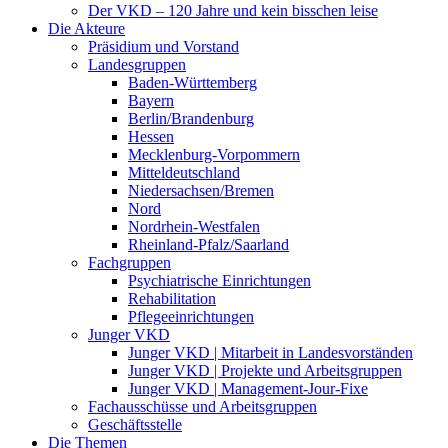
Der VKD – 120 Jahre und kein bisschen leise
Die Akteure
Präsidium und Vorstand
Landesgruppen
Baden-Württemberg
Bayern
Berlin/Brandenburg
Hessen
Mecklenburg-Vorpommern
Mitteldeutschland
Niedersachsen/Bremen
Nord
Nordrhein-Westfalen
Rheinland-Pfalz/Saarland
Fachgruppen
Psychiatrische Einrichtungen
Rehabilitation
Pflegeeinrichtungen
Junger VKD
Junger VKD | Mitarbeit in Landesvorständen
Junger VKD | Projekte und Arbeitsgruppen
Junger VKD | Management-Jour-Fixe
Fachausschüsse und Arbeitsgruppen
Geschäftsstelle
Die Themen