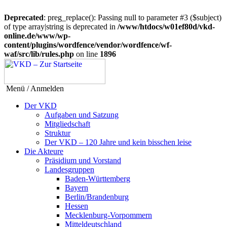
Deprecated
: preg_replace(): Passing null to parameter #3 ($subject)
of type array|string is deprecated in
/www/htdocs/w01ef80d/vkd-
online.de/www/wp-
content/plugins/wordfence/vendor/wordfence/wf-
waf/src/lib/rules.php
on line
1896
Menü / Anmelden
Der VKD
Aufgaben und Satzung
Mitgliedschaft
Struktur
Der VKD – 120 Jahre und kein bisschen leise
Die Akteure
Präsidium und Vorstand
Landesgruppen
Baden-Württemberg
Bayern
Berlin/Brandenburg
Hessen
Mecklenburg-Vorpommern
Mitteldeutschland