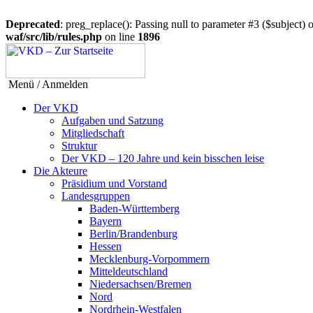
Deprecated
: preg_replace(): Passing null to parameter #3 ($subject) o
waf/src/lib/rules.php
on line
1896
Menü / Anmelden
Der VKD
Aufgaben und Satzung
Mitgliedschaft
Struktur
Der VKD – 120 Jahre und kein bisschen leise
Die Akteure
Präsidium und Vorstand
Landesgruppen
Baden-Württemberg
Bayern
Berlin/Brandenburg
Hessen
Mecklenburg-Vorpommern
Mitteldeutschland
Niedersachsen/Bremen
Nord
Nordrhein-Westfalen