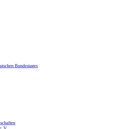
eutschen Bundestages
schaften
. V.