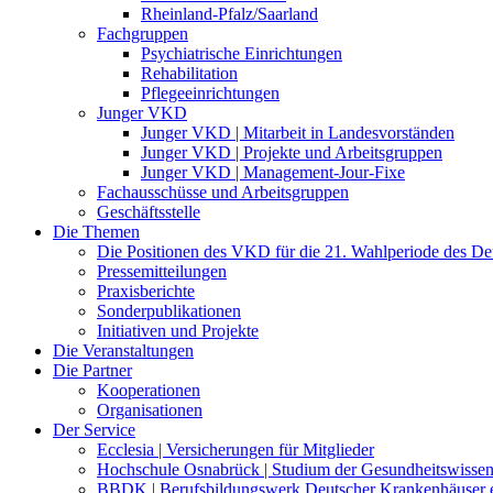
Rheinland-Pfalz/Saarland
Fachgruppen
Psychiatrische Einrichtungen
Rehabilitation
Pflegeeinrichtungen
Junger VKD
Junger VKD | Mitarbeit in Landesvorständen
Junger VKD | Projekte und Arbeitsgruppen
Junger VKD | Management-Jour-Fixe
Fachausschüsse und Arbeitsgruppen
Geschäftsstelle
Die Themen
Die Positionen des VKD für die 21. Wahlperiode des D
Pressemitteilungen
Praxisberichte
Sonderpublikationen
Initiativen und Projekte
Die Veranstaltungen
Die Partner
Kooperationen
Organisationen
Der Service
Ecclesia | Versicherungen für Mitglieder
Hochschule Osnabrück | Studium der Gesundheitswissen
BBDK | Berufsbildungswerk Deutscher Krankenhäuser e