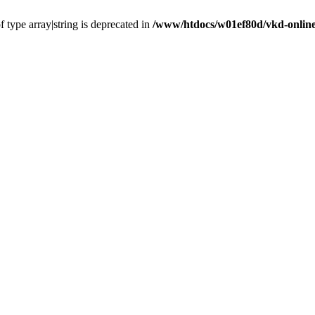
f type array|string is deprecated in
/www/htdocs/w01ef80d/vkd-online