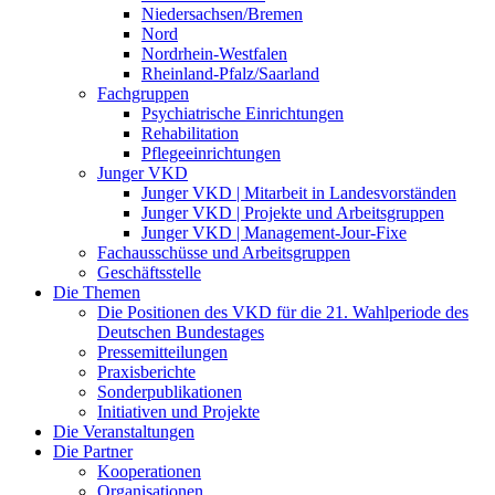
Niedersachsen/Bremen
Nord
Nordrhein-Westfalen
Rheinland-Pfalz/Saarland
Fachgruppen
Psychiatrische Einrichtungen
Rehabilitation
Pflegeeinrichtungen
Junger VKD
Junger VKD | Mitarbeit in Landesvorständen
Junger VKD | Projekte und Arbeitsgruppen
Junger VKD | Management-Jour-Fixe
Fachausschüsse und Arbeitsgruppen
Geschäftsstelle
Die Themen
Die Positionen des VKD für die 21. Wahlperiode des
Deutschen Bundestages
Pressemitteilungen
Praxisberichte
Sonderpublikationen
Initiativen und Projekte
Die Veranstaltungen
Die Partner
Kooperationen
Organisationen