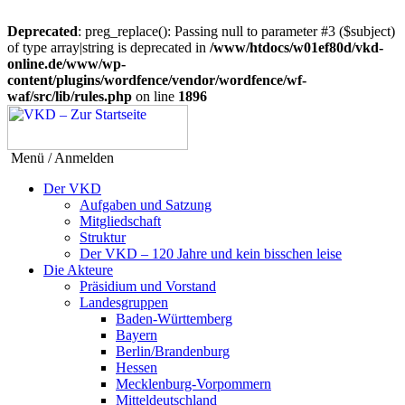
Deprecated
: preg_replace(): Passing null to parameter #3 ($subject)
of type array|string is deprecated in
/www/htdocs/w01ef80d/vkd-
online.de/www/wp-
content/plugins/wordfence/vendor/wordfence/wf-
waf/src/lib/rules.php
on line
1896
Menü / Anmelden
Der VKD
Aufgaben und Satzung
Mitgliedschaft
Struktur
Der VKD – 120 Jahre und kein bisschen leise
Die Akteure
Präsidium und Vorstand
Landesgruppen
Baden-Württemberg
Bayern
Berlin/Brandenburg
Hessen
Mecklenburg-Vorpommern
Mitteldeutschland