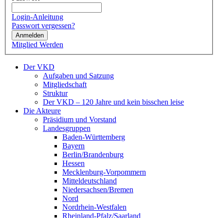
Login-Anleitung
Passwort vergessen?
Anmelden
Mitglied Werden
Der VKD
Aufgaben und Satzung
Mitgliedschaft
Struktur
Der VKD – 120 Jahre und kein bisschen leise
Die Akteure
Präsidium und Vorstand
Landesgruppen
Baden-Württemberg
Bayern
Berlin/Brandenburg
Hessen
Mecklenburg-Vorpommern
Mitteldeutschland
Niedersachsen/Bremen
Nord
Nordrhein-Westfalen
Rheinland-Pfalz/Saarland