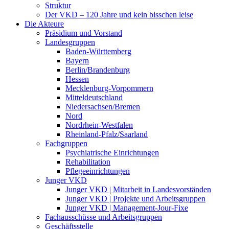
Struktur
Der VKD – 120 Jahre und kein bisschen leise
Die Akteure
Präsidium und Vorstand
Landesgruppen
Baden-Württemberg
Bayern
Berlin/Brandenburg
Hessen
Mecklenburg-Vorpommern
Mitteldeutschland
Niedersachsen/Bremen
Nord
Nordrhein-Westfalen
Rheinland-Pfalz/Saarland
Fachgruppen
Psychiatrische Einrichtungen
Rehabilitation
Pflegeeinrichtungen
Junger VKD
Junger VKD | Mitarbeit in Landesvorständen
Junger VKD | Projekte und Arbeitsgruppen
Junger VKD | Management-Jour-Fixe
Fachausschüsse und Arbeitsgruppen
Geschäftsstelle