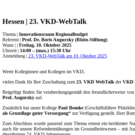
Hessen | 23. VKD-WebTalk
Thema |
Innovationsraum Regionalbudget
Referent |
Prof. Dr. Boris Augurzky (Rhön-Stiftung)
Wann | |
Freitag, 10. Oktober 2025
Uhrzeit |
14:00 – (max.) 15:30 Uhr
Anmeldung |
23. VKD-WebTalk am 10. Oktober 2025
Werte Kolleginnen und Kollegen im VKD,
vielen Dank für Ihre Zuschaltung zum
23. VKD WebTalk
der
VKD 
Beigefügt finden Sie verabredungsgemäß den freundlicherweise vo
Prof. Augurzky
auf.
Zusätzlich hat unser Kollege
Paul Bomke
(Geschäftsführer Pfalzkli
als Grundlage guter Versorgung“
zur Verfügung gestellt. Herr Bomk
Zum Abschluss wurde passend zum Thema erneut ein berühmter Nach
auch für unsere Reformbemühungen im Gesundheitswesen – mit Ausd
diesjährigen 74. VKD Jahrestagung.