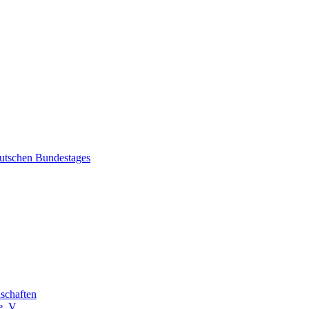
eutschen Bundestages
schaften
. V.