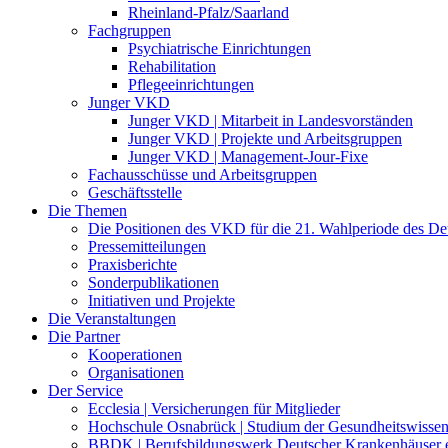
Rheinland-Pfalz/Saarland
Fachgruppen
Psychiatrische Einrichtungen
Rehabilitation
Pflegeeinrichtungen
Junger VKD
Junger VKD | Mitarbeit in Landesvorständen
Junger VKD | Projekte und Arbeitsgruppen
Junger VKD | Management-Jour-Fixe
Fachausschüsse und Arbeitsgruppen
Geschäftsstelle
Die Themen
Die Positionen des VKD für die 21. Wahlperiode des D
Pressemitteilungen
Praxisberichte
Sonderpublikationen
Initiativen und Projekte
Die Veranstaltungen
Die Partner
Kooperationen
Organisationen
Der Service
Ecclesia | Versicherungen für Mitglieder
Hochschule Osnabrück | Studium der Gesundheitswissen
BBDK | Berufsbildungswerk Deutscher Krankenhäuser e