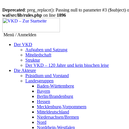
Deprecated
: preg_replace(): Passing null to parameter #3 ($subject) o
waf/src/lib/rules.php
on line
1896
Menü / Anmelden
Der VKD
Aufgaben und Satzung
Mitgliedschaft
Struktur
Der VKD – 120 Jahre und kein bisschen leise
Die Akteure
Präsidium und Vorstand
Landesgruppen
Baden-Württemberg
Bayern
Berlin/Brandenburg
Hessen
Mecklenburg-Vorpommern
Mitteldeutschland
Niedersachsen/Bremen
Nord
Nordrhein-Westfalen