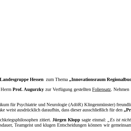
Landesgruppe Hessen
zum Thema
„Innovationsraum Regionalbu
n Herrn
Prof. Augurzky
zur Verfügung gestellten
Foliensatz
. Nehmen 
nikum für Psychiatrie und Neurologie (AdöR) Klingenmünster) freundli
e weist ausdrücklich daraufhin, dass dieser ausschließlich für den
„Pr
kriegsphilosophen zitiert.
Jürgen Klopp
sagte einmal:
„Es ist nich
auer, Teamgeist und klugen Entscheidungen können wir gemeinsam vie