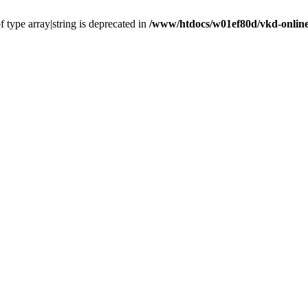
f type array|string is deprecated in
/www/htdocs/w01ef80d/vkd-online