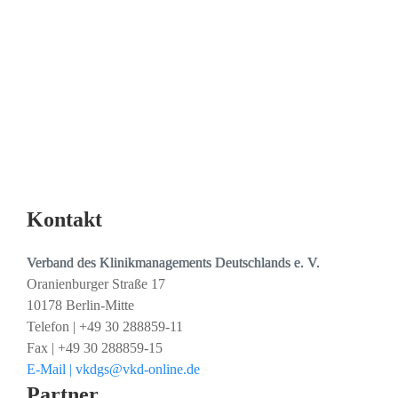
Telefon | +49 6431 997-150
E-Mail | hubert.connemann@dicv-limburg.de
Den
Zugangslink
für Ihre digitale Teilnahme
über
Teams erhalten Sie am
Freitagvormittag
zeitnah vor der
Veranstaltung.
Kontakt
Verband des Klinikmanagements Deutschlands e. V.
Oranienburger Straße 17
10178 Berlin-Mitte
Telefon | +49 30 288859-11
Fax | +49 30 288859-15
E-Mail | vkdgs@vkd-online.de
Partner