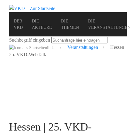
DER
DIE
DIE
DIE
VKD
AKTEURE
THEMEN
VERANSTALTUNGEN
Suchbegriff eingeben
Veranstaltungen
Hessen |
25. VKD-WebTalk
Hessen | 25. VKD-