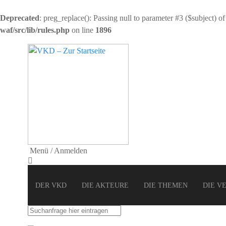
Deprecated
: preg_replace(): Passing null to parameter #3 ($subject) of
waf/src/lib/rules.php
on line
1896
Menü / Anmelden
DER VKD
DIE AKTEURE
DIE THEMEN
DIE V
Suchbegriff
eingeben