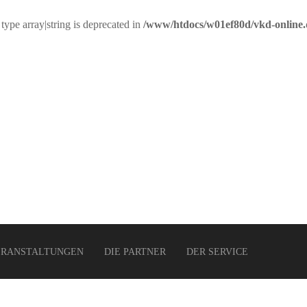
 type array|string is deprecated in
/www/htdocs/w01ef80d/vkd-online.
ERANSTALTUNGEN
DIE PARTNER
DER SERVICE