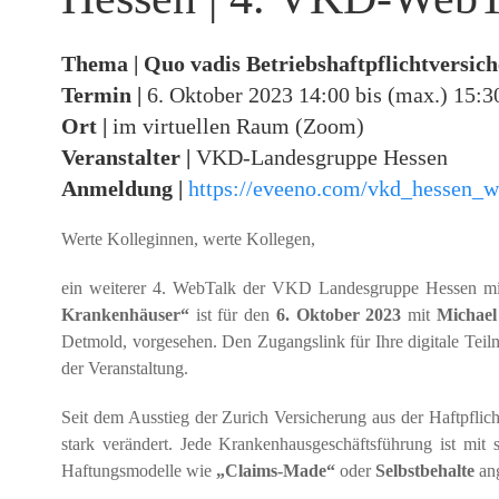
Thema |
Quo vadis Betriebshaftpflichtversi
Termin
|
6. Oktober 2023 14:00 bis (max.) 15:3
Ort |
im virtuellen Raum (Zoom)
Veranstalter |
VKD-Landesgruppe Hessen
Anmeldung |
https://eveeno.com/vkd_hessen_
Werte Kolleginnen, werte Kollegen,
ein weiterer 4. WebTalk der VKD Landesgruppe Hessen 
Krankenhäuser“
ist für den
6. Oktober 2023
mit
Michael
Detmold, vorgesehen. Den Zugangslink für Ihre digitale Teil
der Veranstaltung.
Seit dem Ausstieg der Zurich Versicherung aus der Haftpfli
stark verändert. Jede Krankenhausgeschäftsführung ist mit 
Haftungsmodelle wie
„Claims-Made“
oder
Selbstbehalte
ang