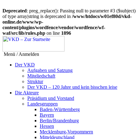
Deprecated
: preg_replace(): Passing null to parameter #3 ($subject)
of type array|string is deprecated in
/www/htdocs/w01ef80d/vkd-
online.de/www/wp-
content/plugins/wordfence/vendor/wordfence/wf-
waf/src/lib/rules.php
on line
1896
Menü / Anmelden
Der VKD
Aufgaben und Satzung
Mitgliedschaft
Struktur
Der VKD – 120 Jahre und kein bisschen leise
Die Akteure
Präsidium und Vorstand
Landesgruppen
Baden-Württemberg
Bayern
Berlin/Brandenburg
Hessen
Mecklenburg-Vorpommern
Mitteldeutschland