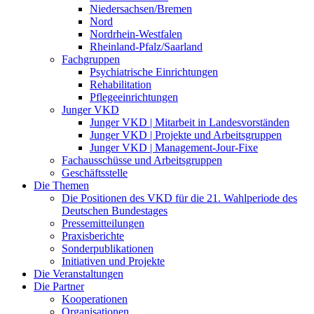
Niedersachsen/Bremen
Nord
Nordrhein-Westfalen
Rheinland-Pfalz/Saarland
Fachgruppen
Psychiatrische Einrichtungen
Rehabilitation
Pflegeeinrichtungen
Junger VKD
Junger VKD | Mitarbeit in Landesvorständen
Junger VKD | Projekte und Arbeitsgruppen
Junger VKD | Management-Jour-Fixe
Fachausschüsse und Arbeitsgruppen
Geschäftsstelle
Die Themen
Die Positionen des VKD für die 21. Wahlperiode des
Deutschen Bundestages
Pressemitteilungen
Praxisberichte
Sonderpublikationen
Initiativen und Projekte
Die Veranstaltungen
Die Partner
Kooperationen
Organisationen