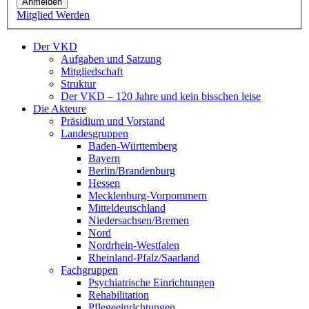
Anmelden
Mitglied Werden
Der VKD
Aufgaben und Satzung
Mitgliedschaft
Struktur
Der VKD – 120 Jahre und kein bisschen leise
Die Akteure
Präsidium und Vorstand
Landesgruppen
Baden-Württemberg
Bayern
Berlin/Brandenburg
Hessen
Mecklenburg-Vorpommern
Mitteldeutschland
Niedersachsen/Bremen
Nord
Nordrhein-Westfalen
Rheinland-Pfalz/Saarland
Fachgruppen
Psychiatrische Einrichtungen
Rehabilitation
Pflegeeinrichtungen