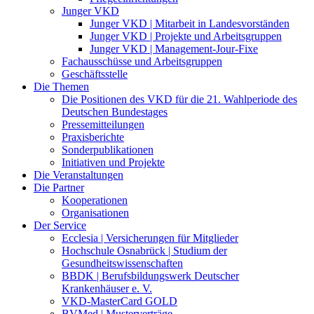
Junger VKD
Junger VKD | Mitarbeit in Landesvorständen
Junger VKD | Projekte und Arbeitsgruppen
Junger VKD | Management-Jour-Fixe
Fachausschüsse und Arbeitsgruppen
Geschäftsstelle
Die Themen
Die Positionen des VKD für die 21. Wahlperiode des
Deutschen Bundestages
Pressemitteilungen
Praxisberichte
Sonderpublikationen
Initiativen und Projekte
Die Veranstaltungen
Die Partner
Kooperationen
Organisationen
Der Service
Ecclesia | Versicherungen für Mitglieder
Hochschule Osnabrück | Studium der
Gesundheitswissenschaften
BBDK | Berufsbildungswerk Deutscher
Krankenhäuser e. V.
VKD-MasterCard GOLD
BVMed | Musterverträge