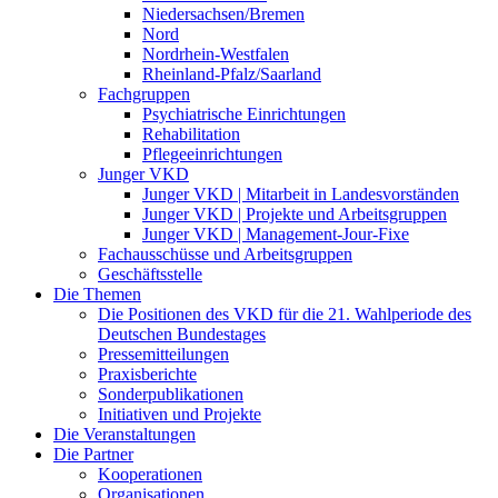
Niedersachsen/Bremen
Nord
Nordrhein-Westfalen
Rheinland-Pfalz/Saarland
Fachgruppen
Psychiatrische Einrichtungen
Rehabilitation
Pflegeeinrichtungen
Junger VKD
Junger VKD | Mitarbeit in Landesvorständen
Junger VKD | Projekte und Arbeitsgruppen
Junger VKD | Management-Jour-Fixe
Fachausschüsse und Arbeitsgruppen
Geschäftsstelle
Die Themen
Die Positionen des VKD für die 21. Wahlperiode des
Deutschen Bundestages
Pressemitteilungen
Praxisberichte
Sonderpublikationen
Initiativen und Projekte
Die Veranstaltungen
Die Partner
Kooperationen
Organisationen