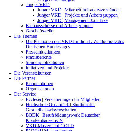
Junger VKD
Junger VKD | Mitarbeit in Landesvorständen
Junger VKD | Projekte und Arbeitsgruppen
Junger VKD | Management-Jour-Fixe
Fachausschüsse und Arbeitsgruppen
Geschäftsstelle
Die Themen
Die Positionen des VKD für die 21. Wahlperiode des
Deutschen Bundestages
Pressemitteilungen
Praxisberichte
Sonderpublikationen
Initiativen und Projekte
Die Veranstaltungen
Die Partner
Kooperationen
Organisationen
Der Service
Ecclesia | Versicherungen für Mitglieder
Hochschule Osnabrück | Studium der
Gesundheitswissenschaften
BBDK | Berufsbildungswerk Deutscher
Krankenhäuser e. V.
VKD-MasterCard GOLD
BVMed | Musterverträge