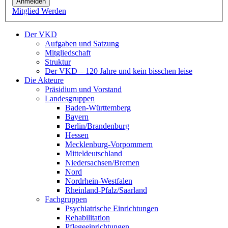
Anmelden
Mitglied Werden
Der VKD
Aufgaben und Satzung
Mitgliedschaft
Struktur
Der VKD – 120 Jahre und kein bisschen leise
Die Akteure
Präsidium und Vorstand
Landesgruppen
Baden-Württemberg
Bayern
Berlin/Brandenburg
Hessen
Mecklenburg-Vorpommern
Mitteldeutschland
Niedersachsen/Bremen
Nord
Nordrhein-Westfalen
Rheinland-Pfalz/Saarland
Fachgruppen
Psychiatrische Einrichtungen
Rehabilitation
Pflegeeinrichtungen