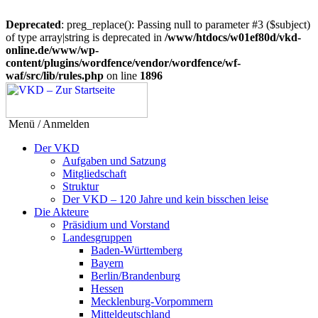
Deprecated
: preg_replace(): Passing null to parameter #3 ($subject)
of type array|string is deprecated in
/www/htdocs/w01ef80d/vkd-
online.de/www/wp-
content/plugins/wordfence/vendor/wordfence/wf-
waf/src/lib/rules.php
on line
1896
Menü / Anmelden
Der VKD
Aufgaben und Satzung
Mitgliedschaft
Struktur
Der VKD – 120 Jahre und kein bisschen leise
Die Akteure
Präsidium und Vorstand
Landesgruppen
Baden-Württemberg
Bayern
Berlin/Brandenburg
Hessen
Mecklenburg-Vorpommern
Mitteldeutschland