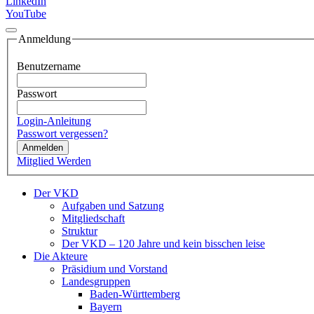
LinkedIn
YouTube
Anmeldung
Benutzername
Passwort
Login-Anleitung
Passwort vergessen?
Anmelden
Mitglied Werden
Der VKD
Aufgaben und Satzung
Mitgliedschaft
Struktur
Der VKD – 120 Jahre und kein bisschen leise
Die Akteure
Präsidium und Vorstand
Landesgruppen
Baden-Württemberg
Bayern