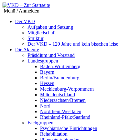
Menü / Anmelden
Der VKD
Aufgaben und Satzung
Mitgliedschaft
Struktur
Der VKD – 120 Jahre und kein bisschen leise
Die Akteure
Präsidium und Vorstand
Landesgruppen
Baden-Württemberg
Bayern
Berlin/Brandenburg
Hessen
Mecklenburg-Vorpommern
Mitteldeutschland
Niedersachsen/Bremen
Nord
Nordrhein-Westfalen
Rheinland-Pfalz/Saarland
Fachgruppen
Psychiatrische Einrichtungen
Rehabilitation
Pflegeeinrichtungen