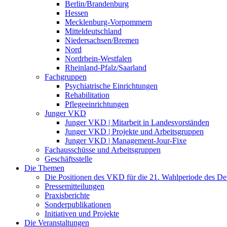
Berlin/Brandenburg
Hessen
Mecklenburg-Vorpommern
Mitteldeutschland
Niedersachsen/Bremen
Nord
Nordrhein-Westfalen
Rheinland-Pfalz/Saarland
Fachgruppen
Psychiatrische Einrichtungen
Rehabilitation
Pflegeeinrichtungen
Junger VKD
Junger VKD | Mitarbeit in Landesvorständen
Junger VKD | Projekte und Arbeitsgruppen
Junger VKD | Management-Jour-Fixe
Fachausschüsse und Arbeitsgruppen
Geschäftsstelle
Die Themen
Die Positionen des VKD für die 21. Wahlperiode des D
Pressemitteilungen
Praxisberichte
Sonderpublikationen
Initiativen und Projekte
Die Veranstaltungen