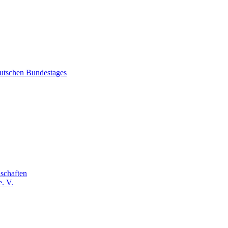
eutschen Bundestages
schaften
. V.