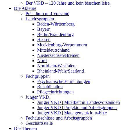
Der VKD – 120 Jahre und kein bisschen leise
Die Akteure
Präsidium und Vorstand
Landesgruppen
Baden-Württemberg
Bayern
Berlin/Brandenburg
Hessen
Mecklenburg-Vorpommern
Mitteldeutschland
Niedersachsen/Bremen
Nord
Nordrhein-Westfalen
Rheinland-Pfalz/Saarland
Fachgruppen
Psychiatrische Einrichtungen
Rehabilitation
Pflegeeinrichtungen
Junger VKD
Junger VKD | Mitarbeit in Landesvorständen
Junger VKD | Projekte und Arbeitsgruppen
Junger VKD | Management-Jour-Fixe
Fachausschüsse und Arbeitsgruppen
Geschäftsstelle
Die Themen