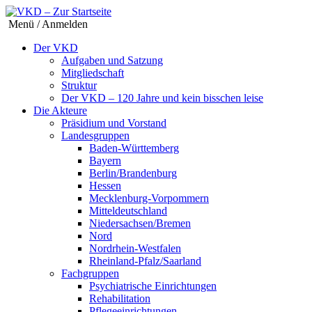
Menü / Anmelden
Der VKD
Aufgaben und Satzung
Mitgliedschaft
Struktur
Der VKD – 120 Jahre und kein bisschen leise
Die Akteure
Präsidium und Vorstand
Landesgruppen
Baden-Württemberg
Bayern
Berlin/Brandenburg
Hessen
Mecklenburg-Vorpommern
Mitteldeutschland
Niedersachsen/Bremen
Nord
Nordrhein-Westfalen
Rheinland-Pfalz/Saarland
Fachgruppen
Psychiatrische Einrichtungen
Rehabilitation
Pflegeeinrichtungen