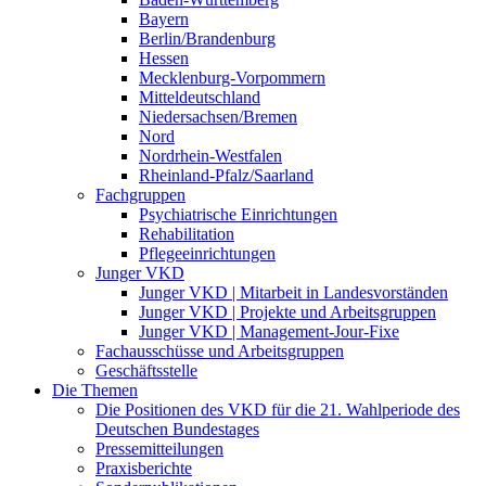
Bayern
Berlin/Brandenburg
Hessen
Mecklenburg-Vorpommern
Mitteldeutschland
Niedersachsen/Bremen
Nord
Nordrhein-Westfalen
Rheinland-Pfalz/Saarland
Fachgruppen
Psychiatrische Einrichtungen
Rehabilitation
Pflegeeinrichtungen
Junger VKD
Junger VKD | Mitarbeit in Landesvorständen
Junger VKD | Projekte und Arbeitsgruppen
Junger VKD | Management-Jour-Fixe
Fachausschüsse und Arbeitsgruppen
Geschäftsstelle
Die Themen
Die Positionen des VKD für die 21. Wahlperiode des
Deutschen Bundestages
Pressemitteilungen
Praxisberichte