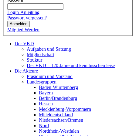
Passwort
Login-Anleitung
Passwort vergessen?
Anmelden
Mitglied Werden
Der VKD
Aufgaben und Satzung
Mitgliedschaft
Struktur
Der VKD – 120 Jahre und kein bisschen leise
Die Akteure
Präsidium und Vorstand
Landesgruppen
Baden-Württemberg
Bayern
Berlin/Brandenburg
Hessen
Mecklenburg-Vorpommern
Mitteldeutschland
Niedersachsen/Bremen
Nord
Nordrhein-Westfalen