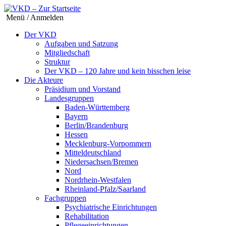
Menü / Anmelden
Der VKD
Aufgaben und Satzung
Mitgliedschaft
Struktur
Der VKD – 120 Jahre und kein bisschen leise
Die Akteure
Präsidium und Vorstand
Landesgruppen
Baden-Württemberg
Bayern
Berlin/Brandenburg
Hessen
Mecklenburg-Vorpommern
Mitteldeutschland
Niedersachsen/Bremen
Nord
Nordrhein-Westfalen
Rheinland-Pfalz/Saarland
Fachgruppen
Psychiatrische Einrichtungen
Rehabilitation
Pflegeeinrichtungen