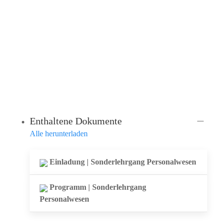
Treibestraße 9
31134 Hildesheim
Telefon: 05121 90-1455
Fax: 05121 90-1698
Email: sekretariat.geschaeftsfuehrung@bernward-
khs.de
Enthaltene Dokumente
Alle herunterladen
Einladung | Sonderlehrgang Personalwesen
Programm | Sonderlehrgang
Personalwesen