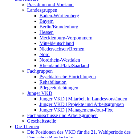
Präsidium und Vorstand
Landesgruppen
Baden-Württemberg
Bayern
Berlin/Brandenburg
Hessen
Mecklenburg-Vorpommern
Mitteldeutschland
Niedersachsen/Bremen
Nord
Nordrhein-Westfalen
Rheinland-Pfalz/Saarland
Fachgruppen
Psychiatrische Einrichtungen
Rehabilitation
Pflegeeinrichtungen
Junger VKD
Junger VKD | Mitarbeit in Landesvorständen
Junger VKD | Projekte und Arbeitsgruppen
Junger VKD | Management-Jour-Fixe
Fachausschüsse und Arbeitsgruppen
Geschäftsstelle
Die Themen
Die Positionen des VKD für die 21. Wahlperiode des
Deutschen Bundestages