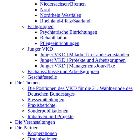
Niedersachsen/Bremen
Nord
Nordrhein-Westfalen
Rheinland-Pfalz/Saarland
Fachgruppen
Psychiatrische Einrichtungen
Rehabilitation
Pflegeeinrichtungen
Junger VKD
Junger VKD | Mitarbeit in Landesvorständen
Junger VKD | Projekte und Arbeitsgruppen
Junger VKD | Management-Jour-Fixe
Fachausschüsse und Arbeitsgruppen
Geschäftsstelle
Die Themen
Die Positionen des VKD für die 21. Wahlperiode des
Deutschen Bundestages
Pressemitteilungen
Praxisberichte
Sonderpublikationen
Initiativen und Projekte
Die Veranstaltungen
Die Partner
Kooperationen
Organisationen