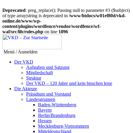
Deprecated
: preg_replace(): Passing null to parameter #3 ($subject)
of type array|string is deprecated in
/www/htdocs/w01ef80d/vkd-
online.de/www/wp-
content/plugins/wordfence/vendor/wordfence/wf-
waf/src/lib/rules.php
on line
1896
Menü / Anmelden
Der VKD
Aufgaben und Satzung
Mitgliedschaft
Struktur
Der VKD – 120 Jahre und kein bisschen leise
Die Akteure
Präsidium und Vorstand
Landesgruppen
Baden-Württemberg
Bayern
Berlin/Brandenburg
Hessen
Mecklenburg-Vorpommern
Mitteldeutschland