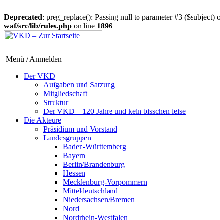
Deprecated
: preg_replace(): Passing null to parameter #3 ($subject) o
waf/src/lib/rules.php
on line
1896
Menü / Anmelden
Der VKD
Aufgaben und Satzung
Mitgliedschaft
Struktur
Der VKD – 120 Jahre und kein bisschen leise
Die Akteure
Präsidium und Vorstand
Landesgruppen
Baden-Württemberg
Bayern
Berlin/Brandenburg
Hessen
Mecklenburg-Vorpommern
Mitteldeutschland
Niedersachsen/Bremen
Nord
Nordrhein-Westfalen