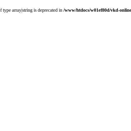
f type array|string is deprecated in
/www/htdocs/w01ef80d/vkd-online