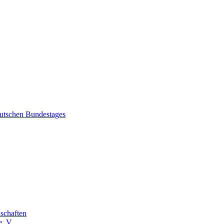
eutschen Bundestages
schaften
. V.