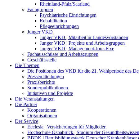
Rheinland-Pfalz/Saarland
Fachgruppen
Psychiatrische Einrichtungen
Rehabilitation
Pflegeeinrichtungen
Junger VKD
Junger VKD | Mitarbeit in Landesvorständen
Junger VKD | Projekte und Arbeitsgruppen
Junger VKD | Management-Jour-Fixe
Fachausschüsse und Arbeitsgruppen
Geschäftsstelle
Die Themen
Die Positionen des VKD für die 21. Wahlperiode des D
Pressemitteilungen
Praxisberichte
Sonderpublikationen
Initiativen und Projekte
Die Veranstaltungen
Die Partner
Kooperationen
Organisationen
Der Service
Ecclesia | Versicherungen für Mitglieder
Hochschule Osnabrück | Studium der Gesundheitswissen
BBDK | Berufsbildungswerk Deutscher Krankenhäuser e