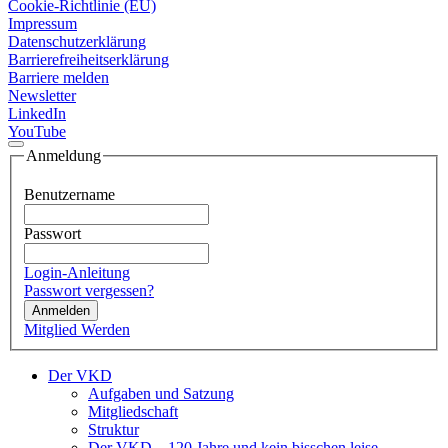
Cookie-Richtlinie (EU)
Impressum
Datenschutzerklärung
Barrierefreiheitserklärung
Barriere melden
Newsletter
LinkedIn
YouTube
Anmeldung
Benutzername
Passwort
Login-Anleitung
Passwort vergessen?
Anmelden
Mitglied Werden
Der VKD
Aufgaben und Satzung
Mitgliedschaft
Struktur
Der VKD – 120 Jahre und kein bisschen leise