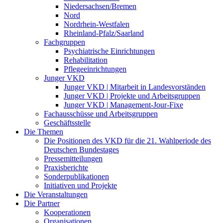
Niedersachsen/Bremen
Nord
Nordrhein-Westfalen
Rheinland-Pfalz/Saarland
Fachgruppen
Psychiatrische Einrichtungen
Rehabilitation
Pflegeeinrichtungen
Junger VKD
Junger VKD | Mitarbeit in Landesvorständen
Junger VKD | Projekte und Arbeitsgruppen
Junger VKD | Management-Jour-Fixe
Fachausschüsse und Arbeitsgruppen
Geschäftsstelle
Die Themen
Die Positionen des VKD für die 21. Wahlperiode des
Deutschen Bundestages
Pressemitteilungen
Praxisberichte
Sonderpublikationen
Initiativen und Projekte
Die Veranstaltungen
Die Partner
Kooperationen
Organisationen