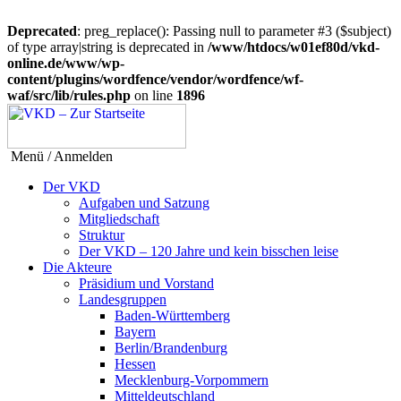
Deprecated
: preg_replace(): Passing null to parameter #3 ($subject)
of type array|string is deprecated in
/www/htdocs/w01ef80d/vkd-
online.de/www/wp-
content/plugins/wordfence/vendor/wordfence/wf-
waf/src/lib/rules.php
on line
1896
Menü / Anmelden
Der VKD
Aufgaben und Satzung
Mitgliedschaft
Struktur
Der VKD – 120 Jahre und kein bisschen leise
Die Akteure
Präsidium und Vorstand
Landesgruppen
Baden-Württemberg
Bayern
Berlin/Brandenburg
Hessen
Mecklenburg-Vorpommern
Mitteldeutschland