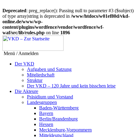
Deprecated
: preg_replace(): Passing null to parameter #3 ($subject)
of type array|string is deprecated in
/www/htdocs/w01ef80d/vkd-
online.de/www/wp-
content/plugins/wordfence/vendor/wordfence/wf-
waf/src/lib/rules.php
on line
1896
Menü / Anmelden
Der VKD
Aufgaben und Satzung
Mitgliedschaft
Struktur
Der VKD – 120 Jahre und kein bisschen leise
Die Akteure
Präsidium und Vorstand
Landesgruppen
Baden-Württemberg
Bayern
Berlin/Brandenburg
Hessen
Mecklenburg-Vorpommern
Mitteldeutschland