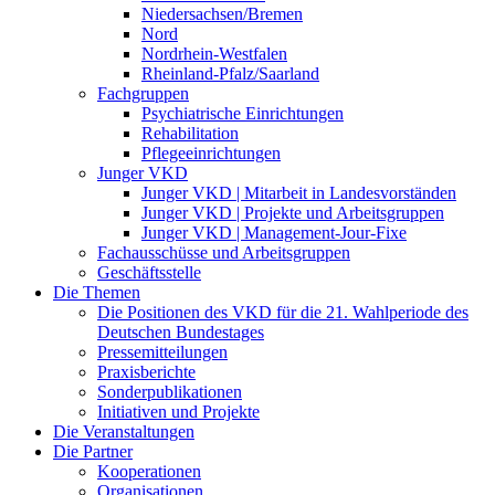
Niedersachsen/Bremen
Nord
Nordrhein-Westfalen
Rheinland-Pfalz/Saarland
Fachgruppen
Psychiatrische Einrichtungen
Rehabilitation
Pflegeeinrichtungen
Junger VKD
Junger VKD | Mitarbeit in Landesvorständen
Junger VKD | Projekte und Arbeitsgruppen
Junger VKD | Management-Jour-Fixe
Fachausschüsse und Arbeitsgruppen
Geschäftsstelle
Die Themen
Die Positionen des VKD für die 21. Wahlperiode des
Deutschen Bundestages
Pressemitteilungen
Praxisberichte
Sonderpublikationen
Initiativen und Projekte
Die Veranstaltungen
Die Partner
Kooperationen
Organisationen