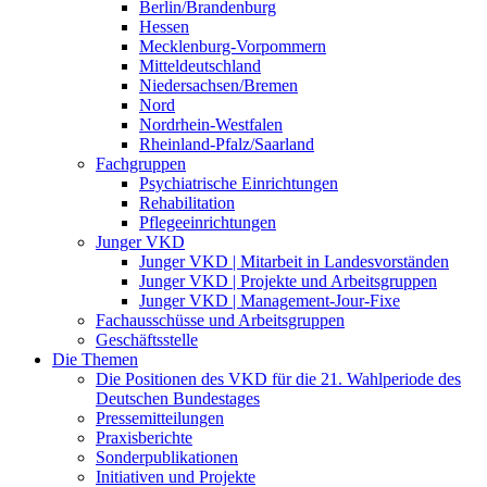
Berlin/Brandenburg
Hessen
Mecklenburg-Vorpommern
Mitteldeutschland
Niedersachsen/Bremen
Nord
Nordrhein-Westfalen
Rheinland-Pfalz/Saarland
Fachgruppen
Psychiatrische Einrichtungen
Rehabilitation
Pflegeeinrichtungen
Junger VKD
Junger VKD | Mitarbeit in Landesvorständen
Junger VKD | Projekte und Arbeitsgruppen
Junger VKD | Management-Jour-Fixe
Fachausschüsse und Arbeitsgruppen
Geschäftsstelle
Die Themen
Die Positionen des VKD für die 21. Wahlperiode des
Deutschen Bundestages
Pressemitteilungen
Praxisberichte
Sonderpublikationen
Initiativen und Projekte