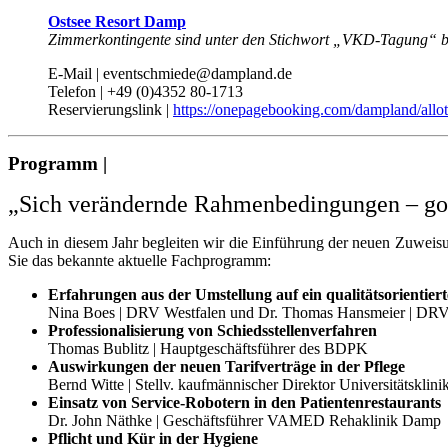
Ostsee Resort Damp
Zimmerkontingente sind unter den Stichwort „VKD-Tagung“ bi
E-Mail | eventschmiede@dampland.de
Telefon | +49 (0)4352 80-1713
Reservierungslink |
https://onepagebooking.com/dampland/al
Programm |
„Sich verändernde Rahmenbedingungen – gold
Auch in diesem Jahr begleiten wir die Einführung der neuen Zuweisu
Sie das bekannte aktuelle Fachprogramm:
Erfahrungen aus der Umstellung auf ein qualitätsorientier
Nina Boes | DRV Westfalen und Dr. Thomas Hansmeier | DR
Professionalisierung von Schiedsstellenverfahren
Thomas Bublitz | Hauptgeschäftsführer des BDPK
Auswirkungen der neuen Tarifverträge in der Pflege
Bernd Witte | Stellv. kaufmännischer Direktor Universitätskli
Einsatz von Service-Robotern in den Patientenrestaurants
Dr. John Näthke | Geschäftsführer VAMED Rehaklinik Damp
Pflicht und Kür in der Hygiene