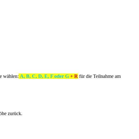
e wählen:
A, B, C, D, E, F oder G
+ R
für die Teilnahme am
öhe zurück.