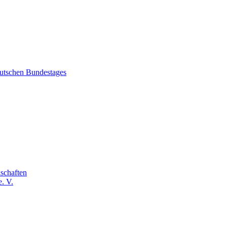
eutschen Bundestages
schaften
. V.