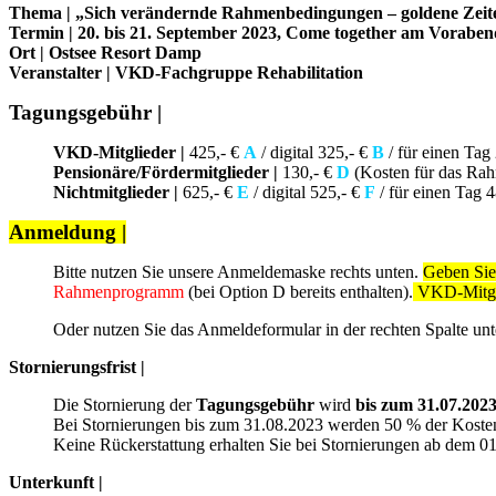
Thema | „Sich verändernde Rahmenbedingungen – goldene Zeiten
Termin | 20. bis 21. September 2023, Come together am Vorabe
Ort | Ostsee Resort Damp
Veranstalter | VKD-Fachgruppe Rehabilitation
Tagungsgebühr |
VKD-Mitglieder |
425,- €
A
/ digital 325,- €
B
/ für einen Tag
Pensionäre/Fördermitglieder |
130,- €
D
(Kosten für das R
Nichtmitglieder |
625,- €
E
/ digital 525,- €
F
/ für einen Tag 
Anmeldung |
Bitte nutzen Sie unsere Anmeldemaske rechts unten.
Geben Si
Rahmenprogramm
(bei Option D bereits enthalten).
VKD-Mitgl
Oder nutzen Sie das Anmeldeformular in der rechten Spalte un
Stornierungsfrist |
Die Stornierung der
Tagungsgebühr
wird
bis zum 31.07.2023
Bei Stornierungen bis zum 31.08.2023 werden 50 % der Kosten 
Keine Rückerstattung erhalten Sie bei Stornierungen ab dem 0
Unterkunft |