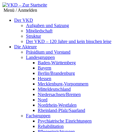
Menü / Anmelden
Der VKD
Aufgaben und Satzung
Mitgliedschaft
Struktur
Der VKD – 120 Jahre und kein bisschen leise
Die Akteure
Präsidium und Vorstand
Landesgruppen
Baden-Württemberg
Bayern
Berlin/Brandenburg
Hessen
Mecklenburg-Vorpommern
Mitteldeutschland
Niedersachsen/Bremen
Nord
Nordrhein-Westfalen
Rheinland-Pfalz/Saarland
Fachgruppen
Psychiatrische Einrichtungen
Rehabilitation
Pflegeeinrichtungen