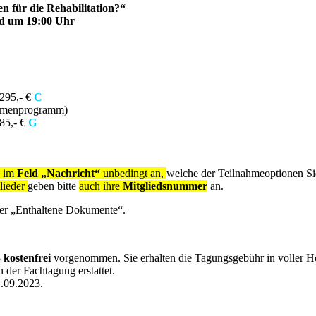
 für die Rehabilitation?“
nd um 19:00 Uhr
 295,- €
C
ahmenprogramm)
485,- €
G
e im
Feld „Nachricht“
unbedingt an,
welche der Teilnahmeoptionen Si
ieder
geben bitte
auch ihre
Mitgliedsnummer
an.
ter „Enthaltene Dokumente“.
 kostenfrei
vorgenommen. Sie erhalten die Tagungsgebühr in voller H
der Fachtagung erstattet.
1.09.2023.