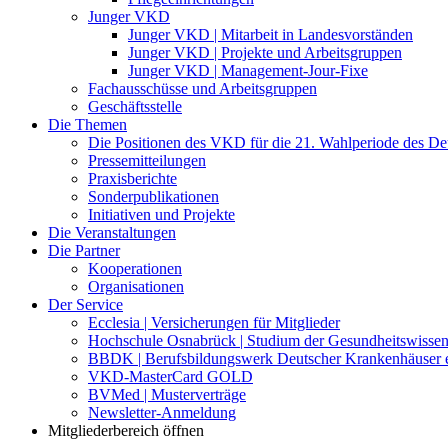
Junger VKD
Junger VKD | Mitarbeit in Landesvorständen
Junger VKD | Projekte und Arbeitsgruppen
Junger VKD | Management-Jour-Fixe
Fachausschüsse und Arbeitsgruppen
Geschäftsstelle
Die Themen
Die Positionen des VKD für die 21. Wahlperiode des D
Pressemitteilungen
Praxisberichte
Sonderpublikationen
Initiativen und Projekte
Die Veranstaltungen
Die Partner
Kooperationen
Organisationen
Der Service
Ecclesia | Versicherungen für Mitglieder
Hochschule Osnabrück | Studium der Gesundheitswissen
BBDK | Berufsbildungswerk Deutscher Krankenhäuser e
VKD-MasterCard GOLD
BVMed | Musterverträge
Newsletter-Anmeldung
Mitgliederbereich öffnen