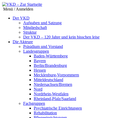
Menü / Anmelden
Der VKD
Aufgaben und Satzung
Mitgliedschaft
Struktur
Der VKD – 120 Jahre und kein bisschen leise
Die Akteure
Präsidium und Vorstand
Landesgruppen
Baden-Württemberg
Bayern
Berlin/Brandenburg
Hessen
Mecklenburg-Vorpommern
Mitteldeutschland
Niedersachsen/Bremen
Nord
Nordrhein-Westfalen
Rheinland-Pfalz/Saarland
Fachgruppen
Psychiatrische Einrichtungen
Rehabilitation
Pflegeeinrichtungen