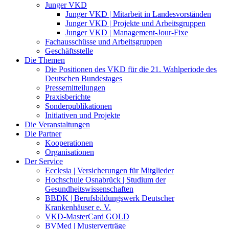
Junger VKD
Junger VKD | Mitarbeit in Landesvorständen
Junger VKD | Projekte und Arbeitsgruppen
Junger VKD | Management-Jour-Fixe
Fachausschüsse und Arbeitsgruppen
Geschäftsstelle
Die Themen
Die Positionen des VKD für die 21. Wahlperiode des
Deutschen Bundestages
Pressemitteilungen
Praxisberichte
Sonderpublikationen
Initiativen und Projekte
Die Veranstaltungen
Die Partner
Kooperationen
Organisationen
Der Service
Ecclesia | Versicherungen für Mitglieder
Hochschule Osnabrück | Studium der
Gesundheitswissenschaften
BBDK | Berufsbildungswerk Deutscher
Krankenhäuser e. V.
VKD-MasterCard GOLD
BVMed | Musterverträge