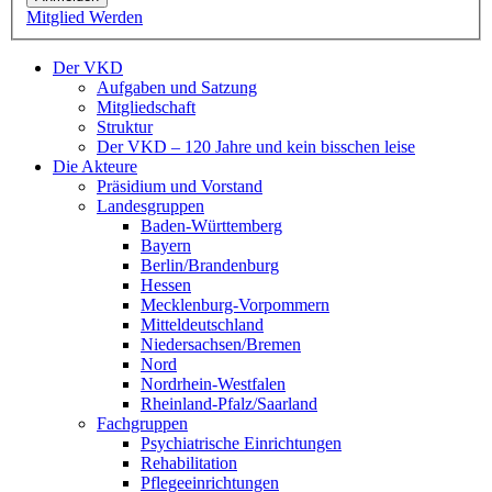
Mitglied Werden
Der VKD
Aufgaben und Satzung
Mitgliedschaft
Struktur
Der VKD – 120 Jahre und kein bisschen leise
Die Akteure
Präsidium und Vorstand
Landesgruppen
Baden-Württemberg
Bayern
Berlin/Brandenburg
Hessen
Mecklenburg-Vorpommern
Mitteldeutschland
Niedersachsen/Bremen
Nord
Nordrhein-Westfalen
Rheinland-Pfalz/Saarland
Fachgruppen
Psychiatrische Einrichtungen
Rehabilitation
Pflegeeinrichtungen