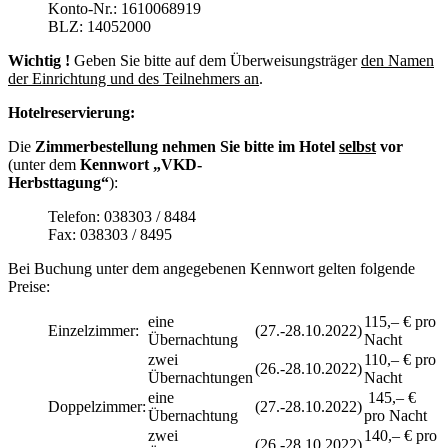
Konto-Nr.: 1610068919
BLZ: 14052000
Wichtig !
Geben Sie bitte auf dem Überweisungsträger
den Namen
der Einrichtung und des Teilnehmers an
.
Hotelreservierung:
Die
Zimmerbestellung nehmen Sie bitte im Hotel
selbst
vor
(unter dem
Kennwort „VKD-
Herbsttagung“
):
Telefon: 038303 / 8484
Fax: 038303 / 8495
Bei Buchung unter dem angegebenen Kennwort gelten folgende
Preise:
eine
115,– € pro
Einzelzimmer:
(27.-28.10.2022)
Übernachtung
Nacht
zwei
110,– € pro
(26.-28.10.2022)
Übernachtungen
Nacht
eine
145,– €
Doppelzimmer:
(27.-28.10.2022)
Übernachtung
pro Nacht
zwei
140,– € pro
(26.-28.10.2022)