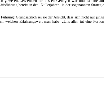
ch gewesen. „Essenziell für dessen Gelingen war und ist eine auf
ftsführung bereits in den ‚Nullerjahren‘ in der sogenannten Strategie
ung: Grundsätzlich sei sie der Ansicht, dass sich nicht nur junge
eich welchen Erfahrungswert man habe. „Uns allen tut eine Portion