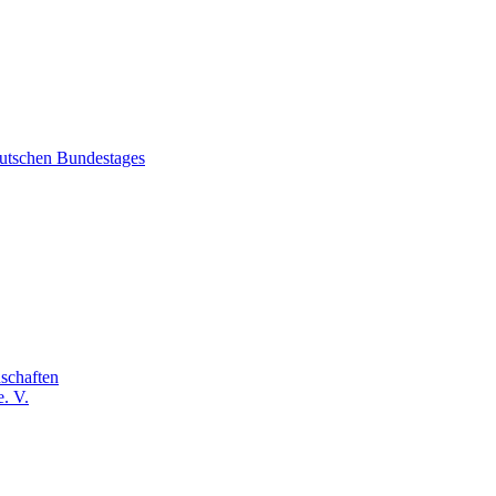
eutschen Bundestages
schaften
. V.