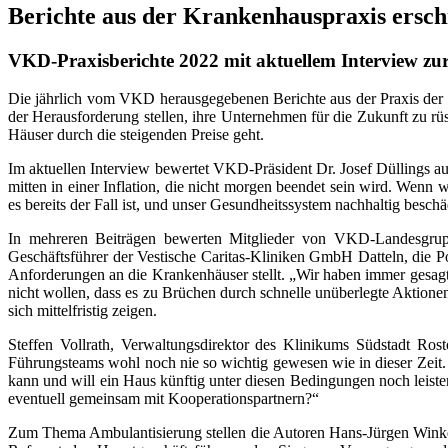
Berichte aus der Krankenhauspraxis ersch
VKD-Praxisberichte 2022 mit aktuellem Interview zu
Die jährlich vom VKD herausgegebenen Berichte aus der Praxis der st
der Herausforderung stellen, ihre Unternehmen für die Zukunft zu r
Häuser durch die steigenden Preise geht.
Im aktuellen Interview bewertet VKD-Präsident Dr. Josef Düllings au
mitten in einer Inflation, die nicht morgen beendet sein wird. Wenn 
es bereits der Fall ist, und unser Gesundheitssystem nachhaltig beschäd
In mehreren Beiträgen bewerten Mitglieder von VKD-Landesgrup
Geschäftsführer der Vestische Caritas-Kliniken GmbH Datteln, die 
Anforderungen an die Krankenhäuser stellt. „Wir haben immer gesagt, d
nicht wollen, dass es zu Brüchen durch schnelle unüberlegte Aktio
sich mittelfristig zeigen.
Steffen Vollrath, Verwaltungsdirektor des Klinikums Südstadt Ro
Führungsteams wohl noch nie so wichtig gewesen wie in dieser Zeit. 
kann und will ein Haus künftig unter diesen Bedingungen noch leist
eventuell gemeinsam mit Kooperationspartnern?“
Zum Thema Ambulantisierung stellen die Autoren Hans-Jürgen Winkel