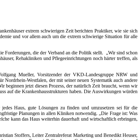
nkenhäuser extrem schwierigen Zeit berichten Praktiker, wie sie sich
emie und vor allem auch um die extrem schwierige Situation für alle
 Forderungen, die der Verband an die Politik stellt. „Wir sind schon
häuser, Rehakliniken und Pflegeeinrichtungen noch härter treffen, als
t Wolfgang Mueller, Vorsitzender der VKD-Landesgruppe NRW und
r Nordrhein-Westfalen, der mit seiner neuen Systematik auch andere
ir beginnen jetzt diesen Prozess, der natürlich Zeit braucht, wenn wir
fluss auf die Krankenhausstrukturen haben. Die Auswirkungen würden
r jedes Haus, gute Lösungen zu finden und umzusetzen sei für die
gfristige Planungen in allen Kliniken notwendig. „Die Frage ist: Was
che kann das Haus weiterhin dauerhaft und wirtschaftlich erbringen,
ian Stoffers, Leiter Zentralreferat Marketing und Benedikt Heuser,