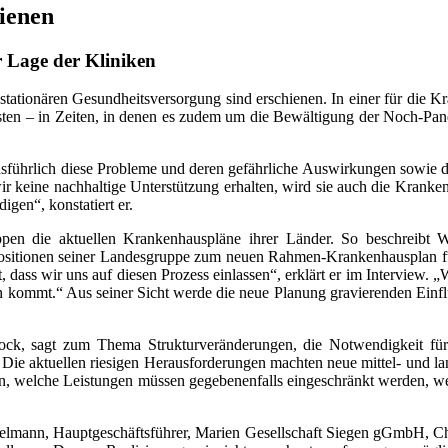
ienen
r Lage der Kliniken
ationären Gesundheitsversorgung sind erschienen. In einer für die Kra
üsten – in Zeiten, in denen es zudem um die Bewältigung der Noch-Pand
sführlich diese Probleme und deren gefährliche Auswirkungen sowie die
wir keine nachhaltige Unterstützung erhalten, wird sie auch die Kranken
igen“, konstatiert er.
pen die aktuellen Krankenhauspläne ihrer Länder. So beschreib
Positionen seiner Landesgruppe zum neuen Rahmen-Krankenhausplan fü
ass wir uns auf diesen Prozess einlassen“, erklärt er im Interview. „W
nen kommt.“ Aus seiner Sicht werde die neue Planung gravierenden Ein
stock, sagt zum Thema Strukturveränderungen, die Notwendigkeit fü
Die aktuellen riesigen Herausforderungen machten neue mittel- und lan
en, welche Leistungen müssen gegebenenfalls eingeschränkt werden, wel
mann, Hauptgeschäftsführer, Marien Gesellschaft Siegen gGmbH, Christ