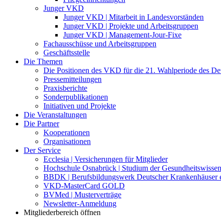
Junger VKD
Junger VKD | Mitarbeit in Landesvorständen
Junger VKD | Projekte und Arbeitsgruppen
Junger VKD | Management-Jour-Fixe
Fachausschüsse und Arbeitsgruppen
Geschäftsstelle
Die Themen
Die Positionen des VKD für die 21. Wahlperiode des D
Pressemitteilungen
Praxisberichte
Sonderpublikationen
Initiativen und Projekte
Die Veranstaltungen
Die Partner
Kooperationen
Organisationen
Der Service
Ecclesia | Versicherungen für Mitglieder
Hochschule Osnabrück | Studium der Gesundheitswissen
BBDK | Berufsbildungswerk Deutscher Krankenhäuser e
VKD-MasterCard GOLD
BVMed | Musterverträge
Newsletter-Anmeldung
Mitgliederbereich öffnen