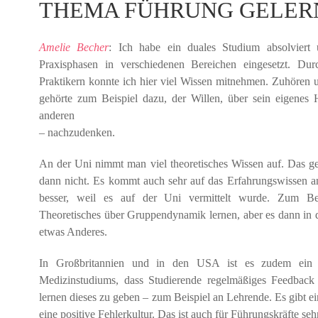
THEMA FÜHRUNG GELER
Amelie Becher
: Ich habe ein duales Studium absolvier
Praxisphasen in verschiedenen Bereichen eingesetzt. Du
Praktikern konnte ich hier viel Wissen mitnehmen. Zuhören u
gehörte zum Beispiel dazu, der Willen, über sein eigenes
anderen
– nachzudenken.
An der Uni nimmt man viel theoretisches Wissen auf. Das ge
dann nicht. Es kommt auch sehr auf das Erfahrungs­wissen a
besser, weil es auf der Uni vermittelt wurde. Zum Be
Theoretisches über Gruppendynamik lernen, aber es dann in de
etwas Anderes.
In Großbritannien und in den USA ist es zudem ein w
Medizinstudiums, dass Studierende regelmäßiges Feedbac
lernen dieses zu geben – zum Beispiel an Lehrende. Es gibt e
eine positive Fehlerkultur. Das ist auch für Führungskräfte se