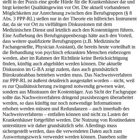
stellt in der Praxis eine große Hürde für die Krankenhäuser dar und
birgt keinerlei Qualitätsgewinn vor Ort. Die aktuell vorhandenen
Möglichkeiten zur Anrechnung zwischen den Berufsgruppen (§ 8
Abs. 3 PPP-RL) stellen nur in der Theorie ein hilfreiches Instrument
dar, da sie vor Ort zu vielfältigen Diskussionen mit dem
Medizinischen Dienst und letztlich auch den Kostenträgern führen.
Eine Aufhebung des Berufsgruppenbezugs hätte auch den Vorteil,
dass weitere qualifizierte Berufsgruppen (z.B. Medizinische
Fachangestellte, Physician Assistant), die bereits heute vorteilhaft in
die Behandlung von psychisch erkrankten Menschen einbezogen
werden, aber im Rahmen der Richtlinie keine Berücksichtigung
finden, künftig auch abgebildet werden können. Die aktuelle
Diskussion im G-BA zeigt zudem, dass auch grundsätzlich
Bürokratieabbau betrieben werden muss. Das Nachweisverfahren
zur PPP-RL ist äußerst detailreich ausgestaltet worden – nicht, weil
es zur Qualitätssicherung zwingend notwendig gewesen wäre,
sondern aus Misstrauen der Kostenträger. Aus Sicht der Fachgruppe
sollte das Nachweisverfahren dringend praxisbezogen überarbeitet
werden, so dass künftig nur noch notwendige Informationen
erhoben werden müssen und Redundanzen – auch innerhalb des
Nachweisverfahrens – entfallen können und nicht zu Lasten der
Krankenhäuser fortgeführt werden. Die Nutzung von Routinedaten
unterstützen wir daher grundsätzlich sehr. Allerdings muss
sichergestellt werden, dass die verwendeten Daten auch zum
Auswertungszweck verwendet werden können. Daneben sollte