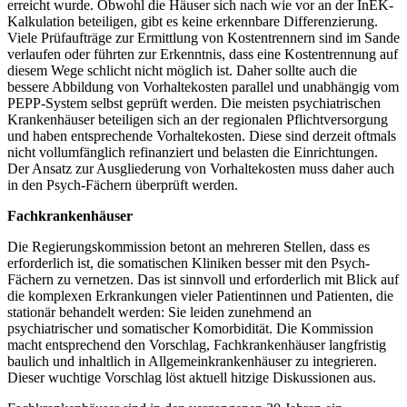
erreicht wurde. Obwohl die Häuser sich nach wie vor an der InEK-
Kalkulation beteiligen, gibt es keine erkennbare Differenzierung.
Viele Prüfaufträge zur Ermittlung von Kostentrennern sind im Sande
verlaufen oder führten zur Erkenntnis, dass eine Kostentrennung auf
diesem Wege schlicht nicht möglich ist. Daher sollte auch die
bessere Abbildung von Vorhaltekosten parallel und unabhängig vom
PEPP-System selbst geprüft werden. Die meisten psychiatrischen
Krankenhäuser beteiligen sich an der regionalen Pflichtversorgung
und haben entsprechende Vorhaltekosten. Diese sind derzeit oftmals
nicht vollumfänglich refinanziert und belasten die Einrichtungen.
Der Ansatz zur Ausgliederung von Vorhaltekosten muss daher auch
in den Psych-Fächern überprüft werden.
Fachkrankenhäuser
Die Regierungskommission betont an mehreren Stellen, dass es
erforderlich ist, die somatischen Kliniken besser mit den Psych-
Fächern zu vernetzen. Das ist sinnvoll und erforderlich mit Blick auf
die komplexen Erkrankungen vieler Patientinnen und Patienten, die
stationär behandelt werden: Sie leiden zunehmend an
psychiatrischer und somatischer Komorbidität. Die Kommission
macht entsprechend den Vorschlag, Fachkrankenhäuser langfristig
baulich und inhaltlich in Allgemeinkrankenhäuser zu integrieren.
Dieser wuchtige Vorschlag löst aktuell hitzige Diskussionen aus.