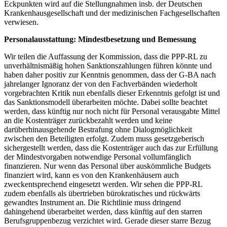
Eckpunkten wird auf die Stellungnahmen insb. der Deutschen
Krankenhausgesellschaft und der medizinischen Fachgesellschaften
verwiesen.
Personalausstattung: Mindestbesetzung und Bemessung
Wir teilen die Auffassung der Kommission, dass die PPP-RL zu
unverhältnismäßig hohen Sanktionszahlungen führen könnte und
haben daher positiv zur Kenntnis genommen, dass der G-BA nach
jahrelanger Ignoranz der von den Fachverbänden wiederholt
vorgebrachten Kritik nun ebenfalls dieser Erkenntnis gefolgt ist und
das Sanktionsmodell überarbeiten möchte. Dabei sollte beachtet
werden, dass künftig nur noch nicht für Personal verausgabte Mittel
an die Kostenträger zurückbezahlt werden und keine
darüberhinausgehende Bestrafung ohne Dialogmöglichkeit
zwischen den Beteiligten erfolgt. Zudem muss gesetzgeberisch
sichergestellt werden, dass die Kostenträger auch das zur Erfüllung
der Mindestvorgaben notwendige Personal vollumfänglich
finanzieren. Nur wenn das Personal über auskömmliche Budgets
finanziert wird, kann es von den Krankenhäusern auch
zweckentsprechend eingesetzt werden. Wir sehen die PPP-RL
zudem ebenfalls als übertrieben bürokratisches und rückwärts
gewandtes Instrument an. Die Richtlinie muss dringend
dahingehend überarbeitet werden, dass künftig auf den starren
Berufsgruppenbezug verzichtet wird. Gerade dieser starre Bezug