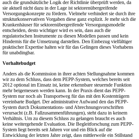
auch die grundsätzliche Logik der Richtlinie überprüft werden, da
sie aktuell nicht dazu in der Lage ist sektorenübergreifende
Versorgungskonzepte zu fördern. Vielmehr verhindert sie durch ihre
strukturkonservativen Vorgaben diese ganz explizit. Je mehr sich die
Krankenhäuser für sektorenübergreifende Versorgungsmodelle
entscheiden, desto wichtiger wird es sein, dass auch die
regulatorischen Instrumente zu diesen Modellen passen und kein
Hindernis für die Umsetzung darstellen. Den Einbezug vielfältiger
praktischer Expertise halten wir für das Gelingen dieses Vorhabens
für unabdingbar.
Vorhaltebudget
Anders als die Kommission in ihrer achten Stellungnahme kommen
wir zu dem Schluss, dass dem PEPP-System, welches bereits seit
2012 optional im Einsatz ist, keine erkennbare steuernde Funktion
mehr beigemessen werden kann. In der Praxis dient das PEPP-
System nur noch als Transportweg für das mit den Kostenträgern
vereinbarte Budget. Der administrative Aufwand den das PEPP-
System durch Dokumentations- und Abrechnungsvorschriften
verursacht (z.B. Fallzusammenführungen), steht dazu in keinem
Verhältnis. Um zu diesem Schluss zu gelangen braucht es auch
keine weitergehende Evaluation. Die Begleitforschung zum PEPP-
System liegt bereits seit Jahren vor und ein Blick auf die
Entwicklung der letzten Jahre zeigt, dass mittlerweile ein Stillstand