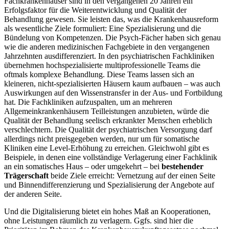
Fachkrankenhäuser sind in den vergangenen 20 Jahren ein
Erfolgsfaktor für die Weiterentwicklung und Qualität der
Behandlung gewesen. Sie leisten das, was die Krankenhausreform
als wesentliche Ziele formuliert: Eine Spezialisierung und die
Bündelung von Kompetenzen. Die Psych-Fächer haben sich genau
wie die anderen medizinischen Fachgebiete in den vergangenen
Jahrzehnten ausdifferenziert. In den psychiatrischen Fachkliniken
übernehmen hochspezialisierte multiprofessionelle Teams die
oftmals komplexe Behandlung. Diese Teams lassen sich an
kleineren, nicht-spezialisierten Häusern kaum aufbauen – was auch
Auswirkungen auf den Wissenstransfer in der Aus- und Fortbildung
hat. Die Fachkliniken aufzuspalten, um an mehreren
Allgemeinkrankenhäusern Teilleistungen anzubieten, würde die
Qualität der Behandlung seelisch erkrankter Menschen erheblich
verschlechtern. Die Qualität der psychiatrischen Versorgung darf
allerdings nicht preisgegeben werden, nur um für somatische
Kliniken eine Level-Erhöhung zu erreichen. Gleichwohl gibt es
Beispiele, in denen eine vollständige Verlagerung einer Fachklinik
an ein somatisches Haus – oder umgekehrt – bei
bestehender
Trägerschaft
beide Ziele erreicht: Vernetzung auf der einen Seite
und Binnendifferenzierung und Spezialisierung der Angebote auf
der anderen Seite.
Und die Digitalisierung bietet ein hohes Maß an Kooperationen,
ohne Leistungen räumlich zu verlagern. Ggfs. sind hier die