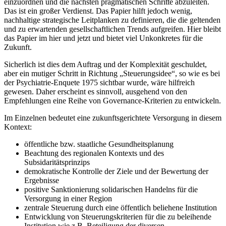
einzuordnen und die nächsten pragmatischen Schritte abzuleiten.
Das ist ein großer Verdienst. Das Papier hilft jedoch wenig,
nachhaltige strategische Leitplanken zu definieren, die die geltenden
und zu erwartenden gesellschaftlichen Trends aufgreifen. Hier bleibt
das Papier im hier und jetzt und bietet viel Unkonkretes für die
Zukunft.
Sicherlich ist dies dem Auftrag und der Komplexität geschuldet,
aber ein mutiger Schritt in Richtung „Steuerungsidee“, so wie es bei
der Psychiatrie-Enquete 1975 sichtbar wurde, wäre hilfreich
gewesen. Daher erscheint es sinnvoll, ausgehend von den
Empfehlungen eine Reihe von Governance-Kriterien zu entwickeln.
Im Einzelnen bedeutet eine zukunftsgerichtete Versorgung in diesem
Kontext:
öffentliche bzw. staatliche Gesundheitsplanung
Beachtung des regionalen Kontexts und des
Subsidaritätsprinzips
demokratische Kontrolle der Ziele und der Bewertung der
Ergebnisse
positive Sanktionierung solidarischen Handelns für die
Versorgung in einer Region
zentrale Steuerung durch eine öffentlich beliehene Institution
Entwicklung von Steuerungskriterien für die zu beleihende
Institution wie z.B. Beteiligung der diversen