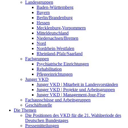
Landesgruppen
Baden-Württemberg
Bayern
Berlin/Brandenburg
Hessen
Mecklenburg-Vorpommern
Mitteldeutschland
Niedersachsen/Bremen
Nord
Nordrhein-Westfalen
Rheinland-Pfalz/Saarland
Fachgruppen
Psychiatrische Einrichtungen
Rehabilitation
Pflegeeinrichtungen
Junger VKD
Junger VKD | Mitarbeit in Landesvorständen
Junger VKD | Projekte und Arbeitsgruppen
Junger VKD | Management-Jour-Fixe
Fachausschüsse und Arbeitsgruppen
Geschäftsstelle
Die Themen
Die Positionen des VKD für die 21. Wahlperiode des
Deutschen Bundestages
Pressemitteilungen