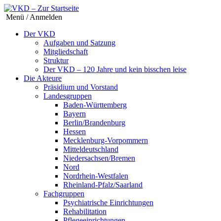
Menü / Anmelden
Der VKD
Aufgaben und Satzung
Mitgliedschaft
Struktur
Der VKD – 120 Jahre und kein bisschen leise
Die Akteure
Präsidium und Vorstand
Landesgruppen
Baden-Württemberg
Bayern
Berlin/Brandenburg
Hessen
Mecklenburg-Vorpommern
Mitteldeutschland
Niedersachsen/Bremen
Nord
Nordrhein-Westfalen
Rheinland-Pfalz/Saarland
Fachgruppen
Psychiatrische Einrichtungen
Rehabilitation
Pflegeeinrichtungen