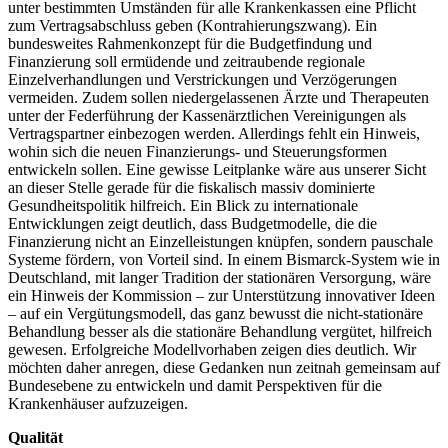
unter bestimmten Umständen für alle Krankenkassen eine Pflicht
zum Vertragsabschluss geben (Kontrahierungszwang). Ein
bundesweites Rahmenkonzept für die Budgetfindung und
Finanzierung soll ermüdende und zeitraubende regionale
Einzelverhandlungen und Verstrickungen und Verzögerungen
vermeiden. Zudem sollen niedergelassenen Ärzte und Therapeuten
unter der Federführung der Kassenärztlichen Vereinigungen als
Vertragspartner einbezogen werden. Allerdings fehlt ein Hinweis,
wohin sich die neuen Finanzierungs- und Steuerungsformen
entwickeln sollen. Eine gewisse Leitplanke wäre aus unserer Sicht
an dieser Stelle gerade für die fiskalisch massiv dominierte
Gesundheitspolitik hilfreich. Ein Blick zu internationale
Entwicklungen zeigt deutlich, dass Budgetmodelle, die die
Finanzierung nicht an Einzelleistungen knüpfen, sondern pauschale
Systeme fördern, von Vorteil sind. In einem Bismarck-System wie in
Deutschland, mit langer Tradition der stationären Versorgung, wäre
ein Hinweis der Kommission – zur Unterstützung innovativer Ideen
– auf ein Vergütungsmodell, das ganz bewusst die nicht-stationäre
Behandlung besser als die stationäre Behandlung vergütet, hilfreich
gewesen. Erfolgreiche Modellvorhaben zeigen dies deutlich. Wir
möchten daher anregen, diese Gedanken nun zeitnah gemeinsam auf
Bundesebene zu entwickeln und damit Perspektiven für die
Krankenhäuser aufzuzeigen.
Qualität