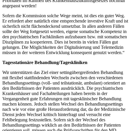
Prioritäten im Rahmen des Krankenhauszukunftsgesetzes nochmal
angepasst werden!
Sofern die Kommission solche Wege meint, ist dies ein guter Weg.
Er erfordert aber natürlich eine entsprechende investive Kraft und ist
sicherlich nicht flächendeckend umsetzbar. In allen anderen Fällen
sollte der Weg fortgesetzt werden, eigene somatische Kompetenz in
den psychiatrischen Fachkliniken aufzubauen bzw. mit somatischen
Disziplinen zu kooperieren. Dies ist bereits in vielen Fällen gut
gelungen. Die Möglichkeiten der Digitalisierung und Telemedizin
müssen in der weiteren Entwicklung konsequent genutzt werden.“
Tagesstationäre Behandlung/Tageskliniken
Wir unterstützen das Ziel einer settingübergreifenden Behandlung
mit flexibel stattfindenden Wechseln zwischen den verschiedenen
Behandlungssettings (voll- und teilstationär, ambulant) orientiert an
den Bedürfnissen der Patienten ausdrücklich. Die psychiatrischen
Krankenhäuser und Fachabteilungen haben bereits in der
Vergangenheit gute Erfahrungen mit tagesklinischer Behandlung
machen können. Jedoch stellen Wechsel des Behandlungssettings
nach wie vor eine große Herausforderung dar, da der Medizinische
Dienst jeden Wechsel kritisch hinterfragt und versucht eine
Fehlbelegung festzustellen. Sofern sich der Wechsel des
Behandlungssettings wirklich an den Bedürfnissen der Patienten
orientieren soll, müssen auch die Prüfvorschriften für den MD