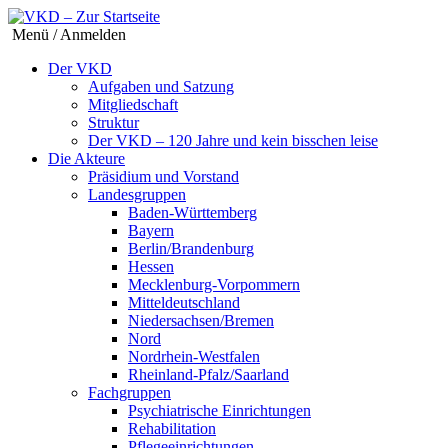
Menü / Anmelden
Der VKD
Aufgaben und Satzung
Mitgliedschaft
Struktur
Der VKD – 120 Jahre und kein bisschen leise
Die Akteure
Präsidium und Vorstand
Landesgruppen
Baden-Württemberg
Bayern
Berlin/Brandenburg
Hessen
Mecklenburg-Vorpommern
Mitteldeutschland
Niedersachsen/Bremen
Nord
Nordrhein-Westfalen
Rheinland-Pfalz/Saarland
Fachgruppen
Psychiatrische Einrichtungen
Rehabilitation
Pflegeeinrichtungen