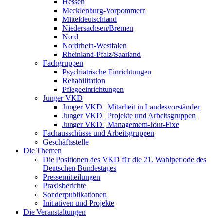
Hessen
Mecklenburg-Vorpommern
Mitteldeutschland
Niedersachsen/Bremen
Nord
Nordrhein-Westfalen
Rheinland-Pfalz/Saarland
Fachgruppen
Psychiatrische Einrichtungen
Rehabilitation
Pflegeeinrichtungen
Junger VKD
Junger VKD | Mitarbeit in Landesvorständen
Junger VKD | Projekte und Arbeitsgruppen
Junger VKD | Management-Jour-Fixe
Fachausschüsse und Arbeitsgruppen
Geschäftsstelle
Die Themen
Die Positionen des VKD für die 21. Wahlperiode des
Deutschen Bundestages
Pressemitteilungen
Praxisberichte
Sonderpublikationen
Initiativen und Projekte
Die Veranstaltungen