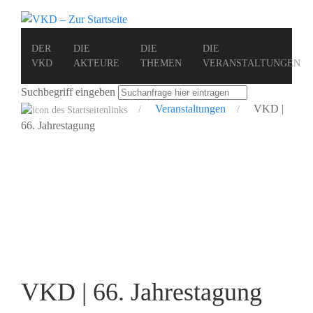
DER
DIE
DIE
DIE
VKD
AKTEURE
THEMEN
VERANSTALTUNGEN
Suchbegriff eingeben
Veranstaltungen
VKD |
66. Jahrestagung
VKD | 66. Jahrestagung