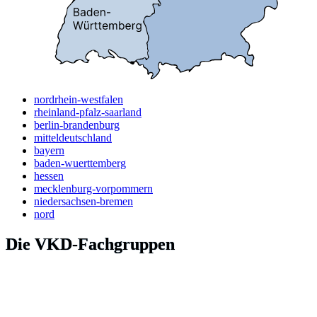
nordrhein-westfalen
rheinland-pfalz-saarland
berlin-brandenburg
mitteldeutschland
bayern
baden-wuerttemberg
hessen
mecklenburg-vorpommern
niedersachsen-bremen
nord
Die VKD-Fachgruppen