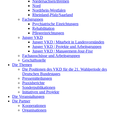
Niedersachsen/Bremen
Nord
Nordrhein-Westfalen
Rheinland-Pfalz/Saarland
Fachgruppen
Psychiatrische Einrichtungen
Rehabilitation
Pflegeeinrichtungen
Junger VKD
Junger VKD | Mitarbeit in Landesvorständen
Junger VKD | Projekte und Arbeitsgruppen
Junger VKD | Management-Jour-Fixe
Fachausschüsse und Arbeitsgruppen
Geschäftsstelle
Die Themen
Die Positionen des VKD für die 21. Wahlperiode des
Deutschen Bundestages
Pressemitteilungen
Praxisberichte
Sonderpublikationen
Initiativen und Projekte
Die Veranstaltungen
Die Partner
Kooperationen
Organisationen