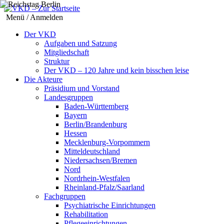
Menü / Anmelden
Der VKD
Aufgaben und Satzung
Mitgliedschaft
Struktur
Der VKD – 120 Jahre und kein bisschen leise
Die Akteure
Präsidium und Vorstand
Landesgruppen
Baden-Württemberg
Bayern
Berlin/Brandenburg
Hessen
Mecklenburg-Vorpommern
Mitteldeutschland
Niedersachsen/Bremen
Nord
Nordrhein-Westfalen
Rheinland-Pfalz/Saarland
Fachgruppen
Psychiatrische Einrichtungen
Rehabilitation
Pflegeeinrichtungen