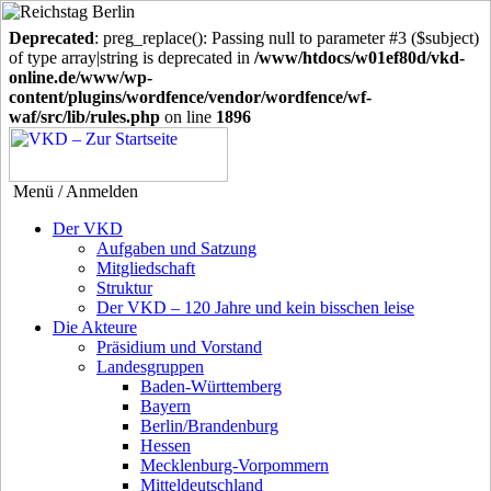
Deprecated
: preg_replace(): Passing null to parameter #3 ($subject)
of type array|string is deprecated in
/www/htdocs/w01ef80d/vkd-
online.de/www/wp-
content/plugins/wordfence/vendor/wordfence/wf-
waf/src/lib/rules.php
on line
1896
Menü / Anmelden
Der VKD
Aufgaben und Satzung
Mitgliedschaft
Struktur
Der VKD – 120 Jahre und kein bisschen leise
Die Akteure
Präsidium und Vorstand
Landesgruppen
Baden-Württemberg
Bayern
Berlin/Brandenburg
Hessen
Mecklenburg-Vorpommern
Mitteldeutschland