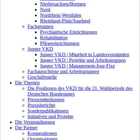
Niedersachsen/Bremen
Nord
Nordrhein-Westfalen
Rheinland-Pfalz/Saarland
Fachgruppen
Psychiatrische Einrichtungen
Rehabilitation
Pflegeeinrichtungen
Junger VKD
Junger VKD | Mitarbeit in Landesvorständen
Junger VKD | Projekte und Arbeitsgruppen
Junger VKD | Management-Jour-Fixe
Fachausschüsse und Arbeitsgruppen
Geschäftsstelle
Die Themen
Die Positionen des VKD für die 21. Wahlperiode des
Deutschen Bundestages
Pressemitteilungen
Praxisberichte
Sonderpublikationen
Initiativen und Projekte
Die Veranstaltungen
Die Partner
Kooperationen
Organisationen