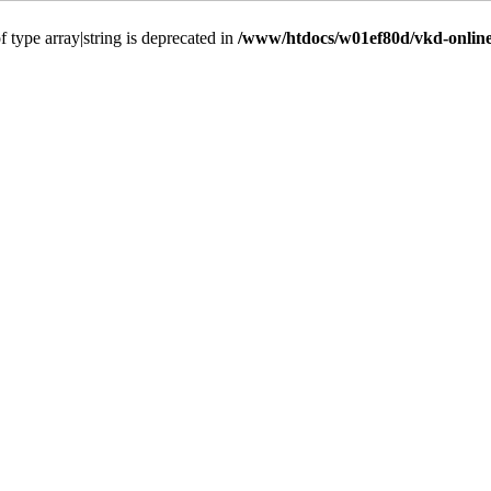
f type array|string is deprecated in
/www/htdocs/w01ef80d/vkd-online