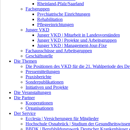
Rheinland-Pfalz/Saarland
Fachgruppen
Psychiatrische Einrichtungen
Rehabilitation
Pflegeeinrichtungen
Junger VKD
Junger VKD | Mitarbeit in Landesvorständen
Junger VKD | Projekte und Arbeitsgruppen
Junger VKD | Management-Jour-Fixe
Fachausschüsse und Arbeitsgruppen
Geschäftsstelle
Die Themen
Die Positionen des VKD für die 21. Wahlperiode des D
Pressemitteilungen
Praxisberichte
Sonderpublikationen
Initiativen und Projekte
Die Veranstaltungen
Die Partner
Kooperationen
Organisationen
Der Service
Ecclesia | Versicherungen für Mitglieder
Hochschule Osnabrück | Studium der Gesundheitswissen
BBDK | Berufsbildungswerk Deutscher Krankenhäuser e