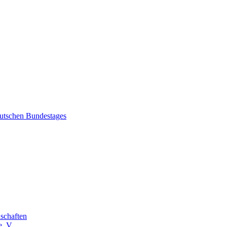
eutschen Bundestages
schaften
. V.