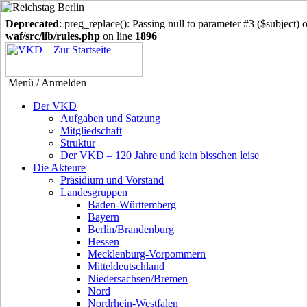
Deprecated
: preg_replace(): Passing null to parameter #3 ($subject) o
waf/src/lib/rules.php
on line
1896
Menü / Anmelden
Der VKD
Aufgaben und Satzung
Mitgliedschaft
Struktur
Der VKD – 120 Jahre und kein bisschen leise
Die Akteure
Präsidium und Vorstand
Landesgruppen
Baden-Württemberg
Bayern
Berlin/Brandenburg
Hessen
Mecklenburg-Vorpommern
Mitteldeutschland
Niedersachsen/Bremen
Nord
Nordrhein-Westfalen