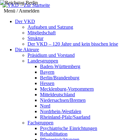
Menü / Anmelden
Der VKD
Aufgaben und Satzung
Mitgliedschaft
Struktur
Der VKD – 120 Jahre und kein bisschen leise
Die Akteure
Präsidium und Vorstand
Landesgruppen
Baden-Württemberg
Bayern
Berlin/Brandenburg
Hessen
Mecklenburg-Vorpommern
Mitteldeutschland
Niedersachsen/Bremen
Nord
Nordrhein-Westfalen
Rheinland-Pfalz/Saarland
Fachgruppen
Psychiatrische Einrichtungen
Rehabilitation
Pflegeeinrichtungen