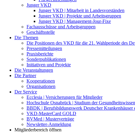
Junger VKD
Junger VKD | Mitarbeit in Landesvorständen
Junger VKD | Projekte und Arbeitsgruppen
Junger VKD | Management-Jour-Fixe
Fachausschüsse und Arbeitsgruppen
Geschäftsstelle
Die Themen
Die Positionen des VKD für die 21. Wahlperiode des D
Pressemitteilungen
Praxisberichte
Sonderpublikationen
Initiativen und Projekte
Die Veranstaltungen
Die Partner
Kooperationen
Organisationen
Der Service
Ecclesia | Versicherungen für Mitglieder
Hochschule Osnabrück | Studium der Gesundheitswissen
BBDK | Berufsbildungswerk Deutscher Krankenhäuser e
VKD-MasterCard GOLD
BVMed | Musterverträge
Newsletter-Anmeldung
Mitgliederbereich öffnen