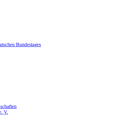
eutschen Bundestages
schaften
. V.