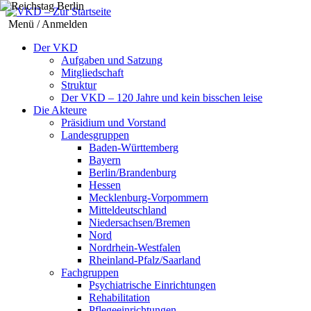
Menü / Anmelden
Der VKD
Aufgaben und Satzung
Mitgliedschaft
Struktur
Der VKD – 120 Jahre und kein bisschen leise
Die Akteure
Präsidium und Vorstand
Landesgruppen
Baden-Württemberg
Bayern
Berlin/Brandenburg
Hessen
Mecklenburg-Vorpommern
Mitteldeutschland
Niedersachsen/Bremen
Nord
Nordrhein-Westfalen
Rheinland-Pfalz/Saarland
Fachgruppen
Psychiatrische Einrichtungen
Rehabilitation
Pflegeeinrichtungen