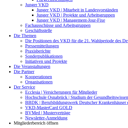
Junger VKD
Junger VKD | Mitarbeit in Landesvorständen
Junger VKD | Projekte und Arbeitsgruppen
Junger VKD | Management-Jour-Fixe
Fachausschüsse und Arbeitsgruppen
Geschäftsstelle
Die Themen
Die Positionen des VKD für die 21. Wahlperiode des D
Pressemitteilungen
Praxisberichte
Sonderpublikationen
Initiativen und Projekte
Die Veranstaltungen
Die Partner
Kooperationen
Organisationen
Der Service
Ecclesia | Versicherungen für Mitglieder
Hochschule Osnabrück | Studium der Gesundheitswissen
BBDK | Berufsbildungswerk Deutscher Krankenhäuser e
VKD-MasterCard GOLD
BVMed | Musterverträge
Newsletter-Anmeldung
Mitgliederbereich öffnen