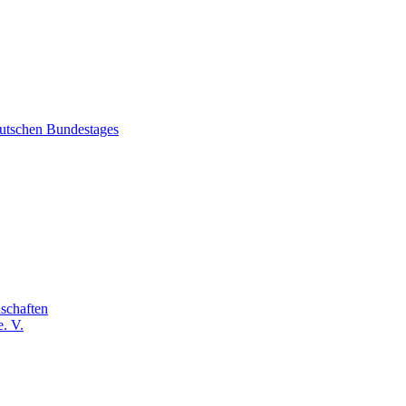
eutschen Bundestages
schaften
. V.